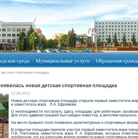
одская среда
Муниципальные услуги
Обращения гражд
я детская спортивная площадка
появилась новая детская спортивная площадка
12.08.2013
Новую детскую спортивную площадку открыли первый заместитель мэ
и заместитель мэра Л.А. Ефремова.
О необходимости построить здесь площадку для ребятишек заговори
Для этого администрацией был найден инвестор, а жителям пришлось
На месте бывшего поля появились архитектурные и спортивные формы, 
В открытии площадки приняли участие первый заместитель мэра горо
П.В. Плотников, заместитель мэра Л. А. Ефремова, которые отметил
пообещали, что на площадке вскоре появятся новые спортивные форм