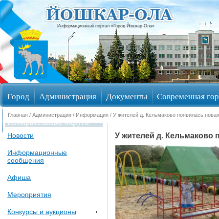
Информационный портал «Город Йошкар-Ола»
Город
Администрация
Документы
Современная гор
Главная
/
Администрация
/
Информация
/ У жителей д. Кельмаково появилась нова
Избирательные округа
У жителей д. Кельмаково 
Новости
Информационные
сообщения
Афиша
Мероприятия
Конкурсы и аукционы