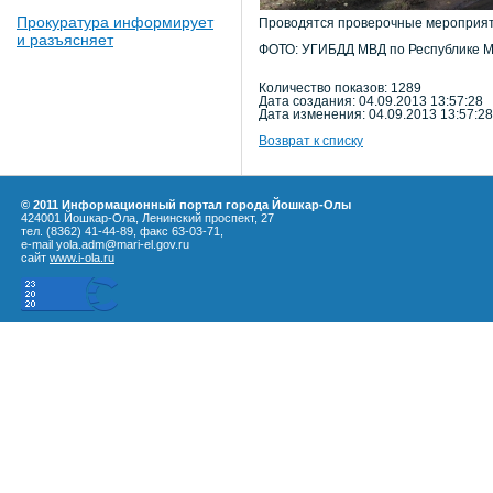
Прокуратура информирует
Проводятся проверочные мероприяти
и разъясняет
ФОТО: УГИБДД МВД по Республике 
Количество показов: 1289
Дата создания: 04.09.2013 13:57:28
Дата изменения: 04.09.2013 13:57:28
Возврат к списку
© 2011 Информационный портал города Йошкар-Олы
424001 Йошкар-Ола, Ленинский проспект, 27
тел. (8362) 41-44-89, факс 63-03-71,
e-mail yola.adm@mari-el.gov.ru
сайт
www.i-ola.ru