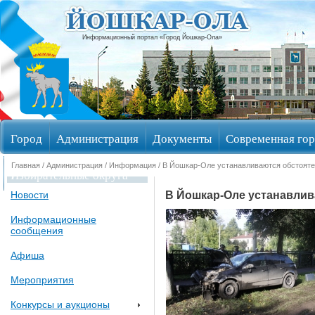
Информационный портал «Город Йошкар-Ола»
Город
Администрация
Документы
Современная гор
Главная
/
Администрация
/
Информация
/ В Йошкар-Оле устанавливаются обстоят
Избирательные округа
В Йошкар-Оле устанавлив
Новости
Информационные
сообщения
Афиша
Мероприятия
Конкурсы и аукционы