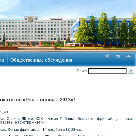
ан
Общественные обсуждения
Поиск
окатится «Рэп – волна – 2013»!
ющие.
шкар-Ола» и ДК им. ХХХ - летия Победы объявляют фристайл для всех:
игареты, наркотик – нет!»
0 час. Финал фристайла - 14 декабря в 18.00 час.