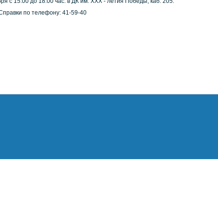
я с 15.00 до 18.00 час. в ДК им. ХХХ - летия Победы, каб. 205.
правки по телефону: 41-59-40