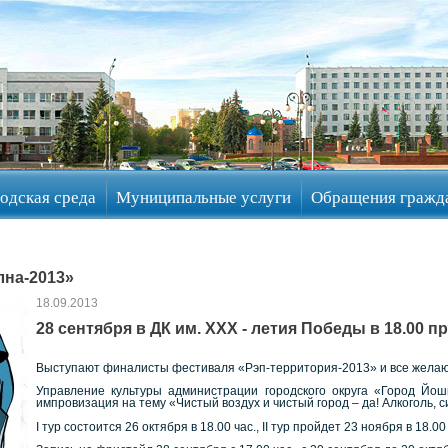
одская среда
Муниципальные услуги
Обращения гражд
лна-2013»
18.09.2013
28 сентября в ДК им. ХХХ - летия Победы в 18.00 пр
Выступают финалисты фестиваля «Рэп-территория-2013» и все жела
Управление культуры администрации городского округа «Город Йо
импровизация на тему «Чистый воздух и чистый город – да! Алкоголь, с
I тур состоится 26 октября в 18.00 час., II тур пройдет 23 ноября в 18.0