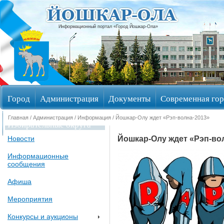
Информационный портал «Город Йошкар-Ола»
Город
Администрация
Документы
Современная гор
Главная
/
Администрация
/
Информация
/ Йошкар-Олу ждет «Рэп-волна-2013»
Избирательные округа
Йошкар-Олу ждет «Рэп-во
Новости
Информационные
сообщения
Афиша
Мероприятия
Конкурсы и аукционы