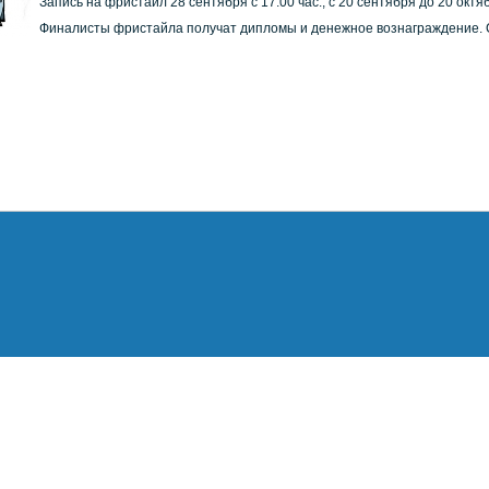
Запись на фристайл 28 сентября с 17.00 час., с 20 сентября до 20 октябр
Финалисты фристайла получат дипломы и денежное вознаграждение. С