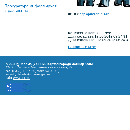
Прокуратура информирует
и разъясняет
ФОТО:
http://privet.ru/user
Количество показов: 1956
Дата создания: 18.09.2013 08:24:31
Дата изменения: 18.09.2013 08:24:31
Возврат к списку
© 2011 Информационный портал города Йошкар-Олы
424001 Йошкар-Ола, Ленинский проспект, 27
тел. (8362) 41-44-89, факс 63-03-71,
e-mail yola.adm@mari-el.gov.ru
сайт
www.i-ola.ru