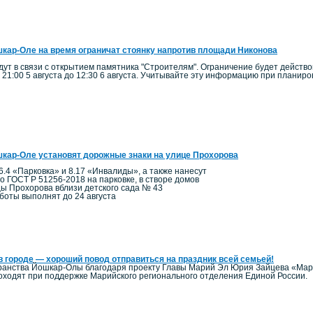
кар-Оле на время ограничат стоянку напротив площади Никонова
ут в связи с открытием памятника "Строителям". Ограничение будет действо
 21:00 5 августа до 12:30 6 августа. Учитывайте эту информацию при планир
кар-Оле установят дорожные знаки на улице Прохорова
6.4 «Парковка» и 8.17 «Инвалиды», а также нанесут
по ГОСТ Р 51256-2018 на парковке, в створе домов
цы Прохорова вблизи детского сада № 43
боты выполнят до 24 августа
в городе — хороший повод отправиться на праздник всей семьей!
ранства Йошкар-Олы благодаря проекту Главы Марий Эл Юрия Зайцева «Мари
ходят при поддержке Марийского регионального отделения Единой России.