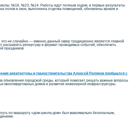
школы: №16, №23, №14. Работы идут полным ходом, и первые результаты
на полов и окон, выполнена отделка помещений, обновлены кровля и
 это не случайно — именно данный сквер традиционно является главной
т расширить репертуар и формат проводимых событий, обеспечить
ей праздников.
ения архитектуры и градостроительства Алексей Поляков пообщался с
ма обновления городской среды, который помогает решать важные вопросы
ных многоквартирных домов и развитие инженерной инфраструктуры.
ы путь по маршруту «дом-школа-дом» был максимально безопасным,
едениям.