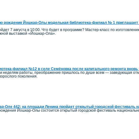
ю рождения Йошкар-Олы модельная библиотека-филиал № 1 приглашает 
йдет 7 августа в 10:00. Что будет в программе? Мастер-класс по изготовлен
ижной выставкой «Йошкар-Ола».
отека-филиал №12 в селе Семёновка после капитального ремонта вновь 
ым неделям работы, преображение пришлось по душе всем — заведующая отм
 взрослого поколения.
р-Оле 442: на площади Ленина пройдет открытый городской фестиваль 
ь рождения Йошкар-Олы состоится открытый городской фестиваль национальн