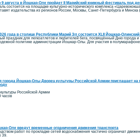
о 9 августа в Йошкар-Оле пройдет II Марийский книжный фестиваль под д
ль состоится на площадке культурно-исторического комплекса «Царевококша
авят издательства из регионов России, Москвы, Санкт-Петербурга и Минска 
2026 года в столице Республики Марий Эл состоится XLII Йошкар-Олинск
ый праздник для легкоатлетов и любителей бега, посвящённый Дню города и
олодежной политике администрации Йошкар-Олы. Для участия в полумарафоне 
я города Йошкар-Олы Дворец культуры Российской Армии приглашает на 
роду
 культуры Российской Армии
0 часов
кар-Оле введут временные ограничения движения транспорта
одством работ по прокладке сетей водоснабжения частично ограничат движение
 39.