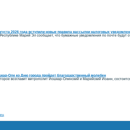
вгуста 2026 года вступили новые правила рассылки налоговых уведомле
Республике Марий Эл сообщает, что бумажные уведомления по почте будут от
кар-Оле ко Дню города пройдет благодарственный молебен
оторое возглавит митрополит Йошкар-Олинский и Марийский Иоанн, состоитс
ец