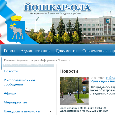
Информационный портал «Город Йошкар-Ола»
Город
Администрация
Документы
Современная гор
Главная
/
Администрация
/
Информация
/ Новости
Избирательные округа
Новости
Новости
06.08.2026
В Йош
Информационные
обучающий «Авт
сообщения
Площадка оснаще
также обустроен
Афиша
стендами с носи
Мероприятия
Дата создания: 06.08.2026 16:44:39
Конкурсы и аукционы
Дата изменения: 06.08.2026 16:44:39