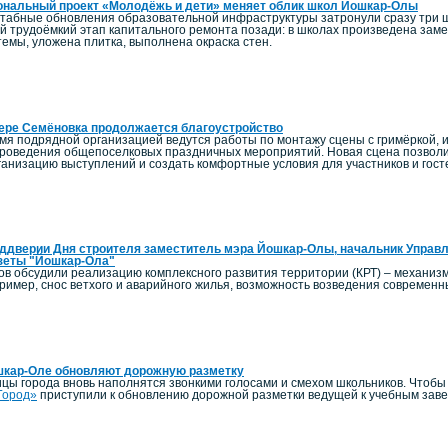
ональный проект «Молодёжь и дети» меняет облик школ Йошкар-Олы
штабные обновления образовательной инфраструктуры затронули сразу три 
й трудоёмкий этап капитального ремонта позади: в школах произведена заме
емы, уложена плитка, выполнена окраска стен.
ере Семёновка продолжается благоустройство
мя подрядной организацией ведутся работы по монтажу сцены с гримёркой, и
роведения общепоселковых праздничных мероприятий. Новая сцена позволи
ганизацию выступлений и создать комфортные условия для участников и гост
ддверии Дня строителя заместитель мэра Йошкар-Олы, начальник Управл
зеты "Йошкар-Ола"
ов обсудили реализацию комплексного развития территории (КРТ) – механиз
пример, снос ветхого и аварийного жилья, возможность возведения современ
шкар-Оле обновляют дорожную разметку
ицы города вновь наполнятся звонкими голосами и смехом школьников. Чтоб
Город»
приступили к обновлению дорожной разметки ведущей к учебным зав