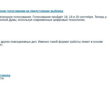
нном голосовании на предстоящих выборах
тронное голосование. Голосование пройдёт 18, 19 и 20 сентября. Теперь у
венной Думы, используя современные цифровые технологии.
и других повседневных дел. Именно такой формат работы лежит в основе
а».
 города
ти.