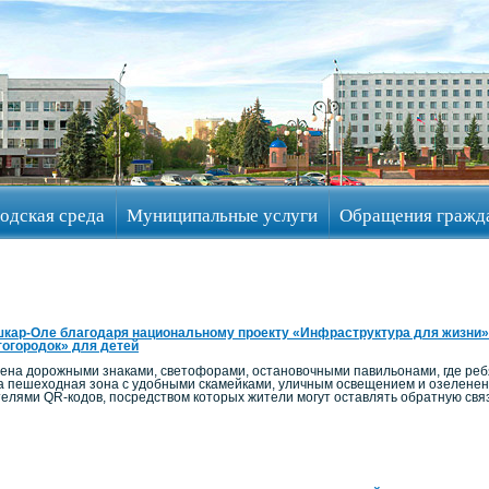
одская среда
Муниципальные услуги
Обращения гражд
кар-Оле благодаря национальному проекту «Инфраструктура для жизни»
огородок» для детей
на дорожными знаками, светофорами, остановочными павильонами, где ребят
а пешеходная зона с удобными скамейками, уличным освещением и озелен
телями QR-кодов, посредством которых жители могут оставлять обратную связ