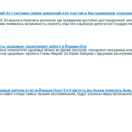
ий Эл стартовал прием заявлений для участия в Дистанционном электро
й Эл вошла в перечень регионов, где гражданам доступно дистанционное элек
ики появилась возможность принять участие в выборах депутатов Государст
кты здоровья» продолжают работу в Йошкар-Оле
ные показатели здоровья можно во время прогулки, городского праздника ил
тов здоровья» проекта Главы Марий Эл Юрия Зайцева «Здоровая республик
емые жители и гости Йошкар-Олы! 8 и 9 августа мы будем отмечать День
оставил только самые лучшие воспоминания, будут усилены меры безопаснос