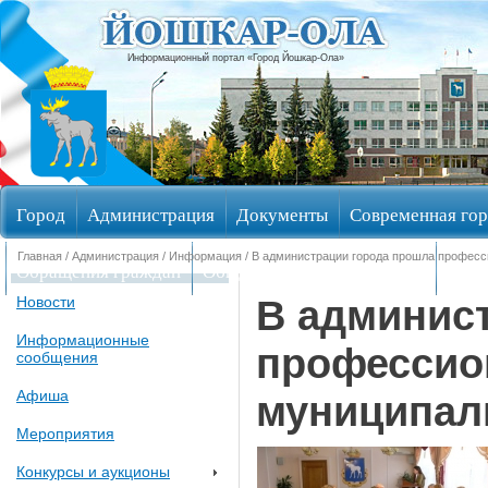
Информационный портал «Город Йошкар-Ола»
Город
Администрация
Документы
Современная гор
Главная
/
Администрация
/
Информация
/ В администрации города прошла профес
Обращения граждан
Общественные обсуждения
Изби
В админис
Новости
Информационные
профессио
сообщения
Афиша
муниципал
Мероприятия
Конкурсы и аукционы