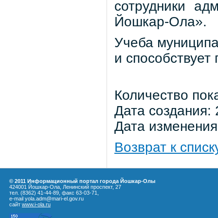
сотрудники адм
Йошкар-Ола».
Учеба муниципа
и способствует
Количество пок
Дата создания: 
Дата изменения:
Возврат к списк
© 2011 Информационный портал города Йошкар-Олы
424001 Йошкар-Ола, Ленинский проспект, 27
тел. (8362) 41-44-89, факс 63-03-71,
e-mail yola.adm@mari-el.gov.ru
сайт
www.i-ola.ru