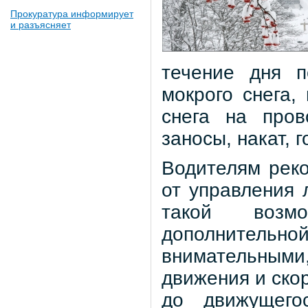
Прокуратура информирует
и разъясняет
течение дня п
мокрого снега,
снега на пров
заносы, накат, 
Водителям реко
от управления 
такой возм
дополнительно
внимательным
движения и ско
до движущего