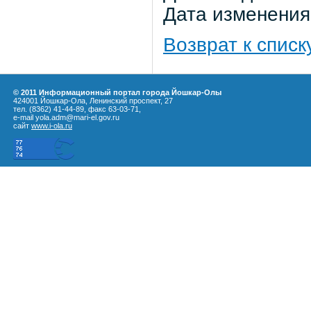
Дата изменения:
Возврат к списк
© 2011 Информационный портал города Йошкар-Олы
424001 Йошкар-Ола, Ленинский проспект, 27
тел. (8362) 41-44-89, факс 63-03-71,
e-mail yola.adm@mari-el.gov.ru
сайт
www.i-ola.ru