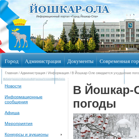
Информационный портал «Город Йошкар-Ола»
Город
Администрация
Документы
Современная гор
Главная
/
Администрация
/
Информация
/ В Йошкар-Оле ожидается ухудшение пог
Обращения граждан
Общественные обсуждения
Изби
В Йошкар-
Новости
Информационные
погоды
сообщения
Афиша
Мероприятия
Конкурсы и аукционы