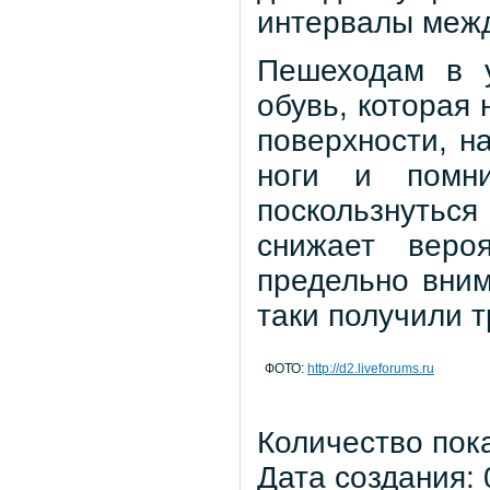
интервалы меж
Пешеходам в у
обувь, которая 
поверхности, н
ноги и помн
поскользнуться
снижает веро
предельно вним
таки получили т
ФОТО:
http://d2.liveforums.ru
Количество пок
Дата создания: 