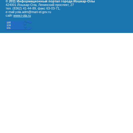
© 2011 Информационный портал города Йошкар-Олы
424001 Йошкар-Ола, Ленинский проспект, 27
тел. (8362) 41-44-89, факс 63-03-71,
e-mail yola.adm@mari-el.gov.ru
сайт
www.i-ola.ru