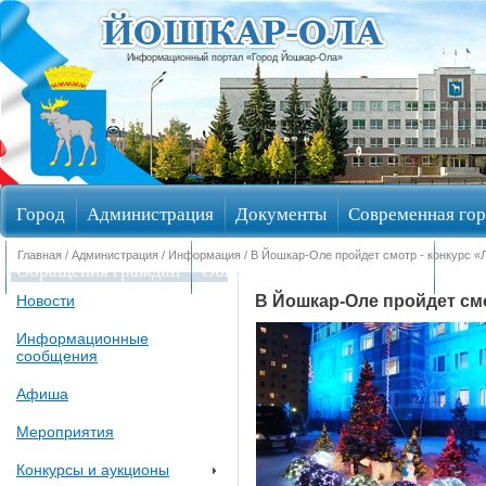
Информационный портал «Город Йошкар-Ола»
Город
Администрация
Документы
Современная гор
Главная
/
Администрация
/
Информация
/ В Йошкар-Оле пройдет смотр - конкурс «
Обращения граждан
Общественные обсуждения
Изби
В Йошкар-Оле пройдет см
Новости
Информационные
сообщения
Афиша
Мероприятия
Конкурсы и аукционы