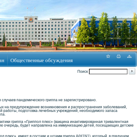
ан
Общественные обсуждения
Поиск
 случаев пандемического гриппа не зарегистрировано.
ых на предупреждение возникновения и распространения заболеваний,
й работы, подготовка лечебных учреждений, необходимого запаса
па.
актики гриппа «Гриппол плюс» (вакцина инактивированная тривалентная
вую очередь, будет направлена на иммунизацию детей, посещающих детские
пол плюс», имеет в составе и штамм гриппа А(H1N1), который, в грядущем