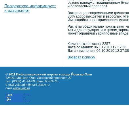
сезоне наряду с традиционным буде
Прокуратура информирует
и безопасный препарат.
и разъясняет
Вакцинация современными гриппозн
80% здоровых детей и взрослых, ут
Имеющийся опыт применения инакти
Расчёты убедительно показывают, чт
так и для государства в целом, огр
может ограничить гриппозные эпиде
Количество показов: 2257
Дата создания: 06.10.2010 12:37:38
Дата изменения: 06.10.2010 12:37:38
Возврат к списку
© 2011 Информационный портал города Йошкар-Олы
424001 Йошкар-Ола, Ленинский проспект, 27
тел. (8362) 41-44-89, факс 63-03-71,
e-mail yola.adm@mari-el.gov.ru
сайт
www.i-ola.ru