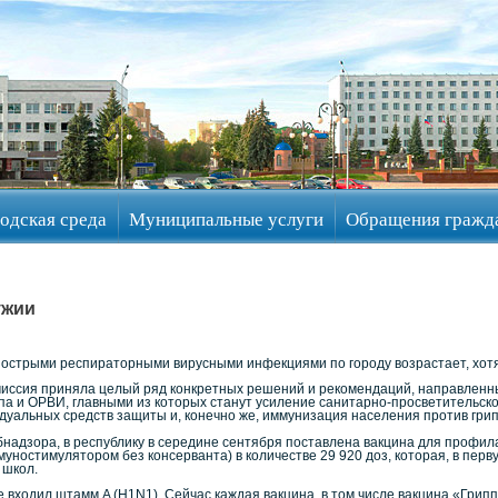
одская среда
Муниципальные услуги
Обращения гражд
ужии
 острыми респираторными вирусными инфекциями по городу возрастает, хотя
иссия приняла целый ряд конкретных решений и рекомендаций, направленн
па и ОРВИ, главными из которых станут усиление санитарно-просветительско
дуальных средств защиты и, конечно же, иммунизация населения против грип
надзора, в республику в середине сентября поставлена вакцина для профил
уностимулятором без консерванта) в количестве 29 920 доз, которая, в пер
 школ.
е входил штамм A (H1N1). Сейчас каждая вакцина, в том числе вакцина «Грип