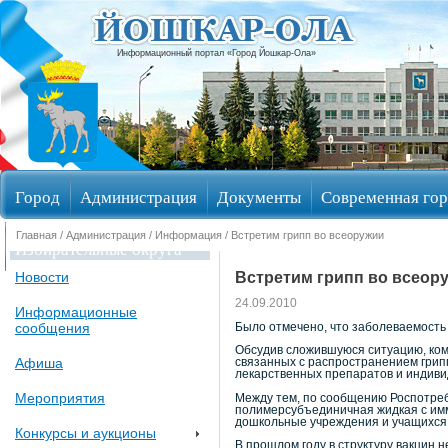
Информационный портал «Город Йошкар-Ола»
Город
Администрация
Документы
Современная гор
Главная
/
Администрация
/
Информация
/ Встретим грипп во всеоружии
Избирательные округа
Встретим грипп во всеор
Новости
24.09.2010
Информационные
сообщения
Было отмечено, что заболеваемость
Обсудив сложившуюся ситуацию, ком
Афиша
связанных с распространением грип
лекарственных препаратов и индиви
Мероприятия
Между тем, по сообщению Роспотреб
полимерсубъединичная жидкая с имм
дошкольные учреждения и учащихся
Конкурсы и аукционы
В прошлом году в структуру вакцин н