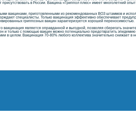
т присутствовать в России. Вакцина «Гриппол плюс» имеет многолетний опы
ыми вакцинами, приготовленными из рекомендованных ВОЗ штаммов и исполь
верждают специалисты. Только вакцинация эффективно обеспечивает предупр
вированных гриппозных вакцин характеризуется хорошей переносимостью.
о вакцинация является оправданной и выгодной, позволяя сберегать значите
омен и только с помощью вакцин можно потенциально предотвратить эпидемию 
мии в целом. Вакцинация 70-80% любого коллектива значительно снижает в н