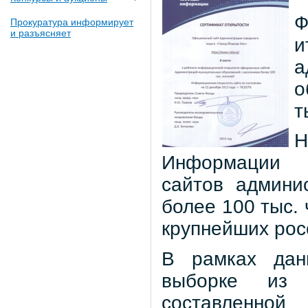
Ф
Прокуратура информирует
и разъясняет
и
о
т
Н
Информации 
сайтов админи
более 100 тыс. 
крупнейших росс
В рамках дан
выборке из 
составленно