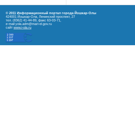
© 2011 Информационный портал города Йошкар-Олы
424001 Йошкар-Ола, Ленинский проспект, 27
тел. (8362) 41-44-89, факс 63-03-71,
e-mail yola.adm@mari-el.gov.ru
сайт
www.i-ola.ru