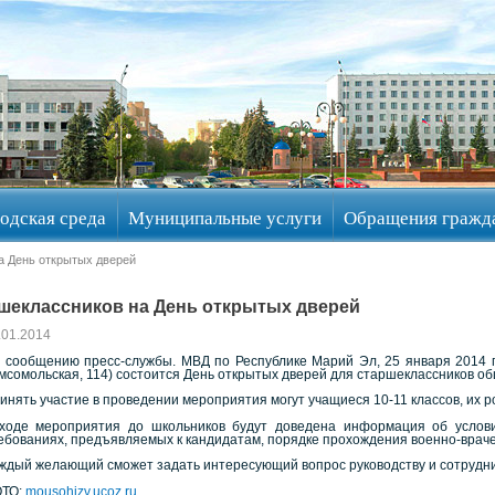
одская среда
Муниципальные услуги
Обращения гражд
а День открытых дверей
шеклассников на День открытых дверей
.01.2014
 сообщению пресс-службы. МВД по Республике Марий Эл, 25 января 2014 г. 
мсомольская, 114) состоится День открытых дверей для старшеклассников 
инять участие в проведении мероприятия могут учащиеся 10-11 классов, их 
ходе мероприятия до школьников будут доведена информация об услов
ебованиях, предъявляемых к кандидатам, порядке прохождения военно-враче
ждый желающий сможет задать интересующий вопрос руководству и сотрудни
ТО:
mousohizv.ucoz.ru