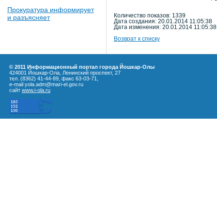
Прокуратура информирует
Количество показов: 1339
и разъясняет
Дата создания: 20.01.2014 11:05:38
Дата изменения: 20.01.2014 11:05:38
Возврат к списку
© 2011 Информационный портал города Йошкар-Олы
424001 Йошкар-Ола, Ленинский проспект, 27
тел. (8362) 41-44-89, факс 63-03-71,
e-mail yola.adm@mari-el.gov.ru
сайт
www.i-ola.ru