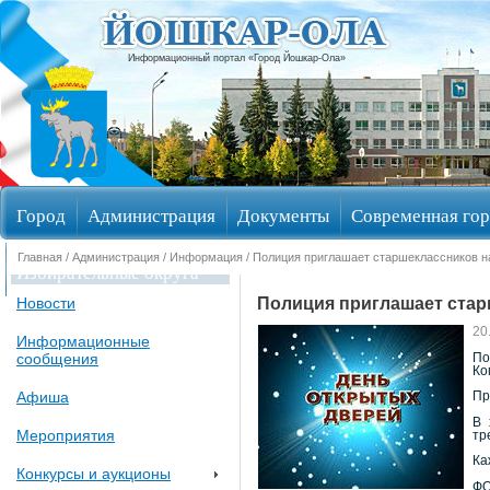
Информационный портал «Город Йошкар-Ола»
Город
Администрация
Документы
Современная гор
Главная
/
Администрация
/
Информация
/ Полиция приглашает старшеклассников н
Избирательные округа
Полиция приглашает стар
Новости
20
Информационные
сообщения
По
Ко
Афиша
Пр
В 
Мероприятия
тр
Ка
Конкурсы и аукционы
ФО