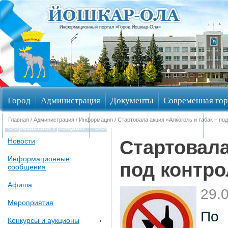
Информационный портал «Город Йошкар-Ола»
Город
Администрация
Документы
Современная гор
Главная
/
Администрация
/
Информация
/ Стартовала акция «Алкоголь и табак – по
Обращения граждан
Общественные обсуждения
Изби
Стартовала
Новости
Информационные
под контро
сообщения
Афиша
29.
Мероприятия
По 
Конкурсы и аукционы