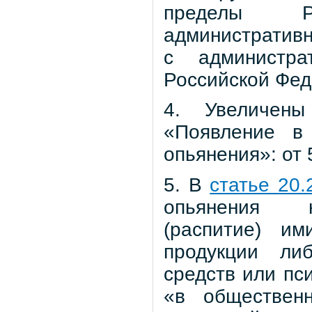
пределы Р
административн
с администр
Российской Фед
4. Увеличен
«Появление в
опьянения»: от 
5. В
статье 20.
опьянения н
(распитие) им
продукции ли
средств или пс
«в обществен