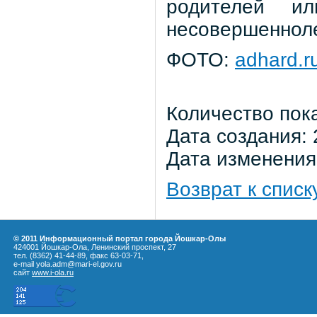
родителей ил
несовершеннолет
ФОТО:
adhard.r
Количество пок
Дата создания: 
Дата изменения:
Возврат к списк
© 2011 Информационный портал города Йошкар-Олы
424001 Йошкар-Ола, Ленинский проспект, 27
тел. (8362) 41-44-89, факс 63-03-71,
e-mail yola.adm@mari-el.gov.ru
сайт
www.i-ola.ru