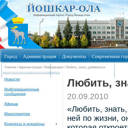
Информационный портал «Город Йошкар-Ола»
Город
Администрация
Документы
Современная гор
Главная
/
Администрация
/
Информация
/ Любить, знать, добиваться
Обращения граждан
Общественные обсуждения
Изби
Любить, зн
Новости
Информационные
сообщения
20.09.2010
Афиша
«Любить, знать,
Мероприятия
ней по жизни, о
Конкурсы и аукционы
которая откроет