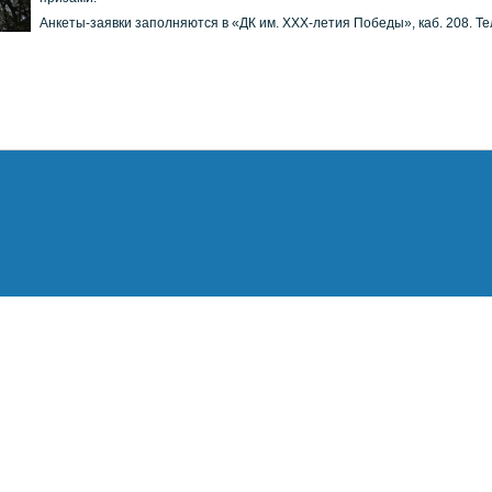
Анкеты-заявки заполняются в «ДК им. ХХХ-летия Победы», каб. 208. Тел