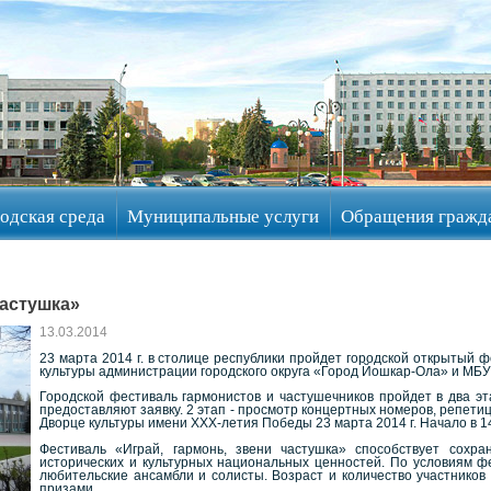
одская среда
Муниципальные услуги
Обращения гражд
частушка»
13.03.2014
23 марта 2014 г. в столице республики пройдет городской открытый 
культуры администрации городского округа «Город Йошкар-Ола» и МБ
Городской фестиваль гармонистов и частушечников пройдет в два эт
предоставляют заявку. 2 этап - просмотр концертных номеров, репет
Дворце культуры имени ХХХ-летия Победы 23 марта 2014 г. Начало в 14
Фестиваль «Играй, гармонь, звени частушка» способствует сохран
исторических и культурных национальных ценностей. По условиям ф
любительские ансамбли и солисты. Возраст и количество участнико
призами.