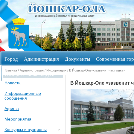
Информационный портал «Город Йошкар-Ола»
Город
Администрация
Документы
Современная гор
Главная
/
Администрация
/
Информация
/ В Йошкар-Оле «зазвенит частушка»
Избирательные округа
В Йошкар-Оле «зазвенит 
Новости
Информационные
сообщения
Афиша
Мероприятия
Конкурсы и аукционы