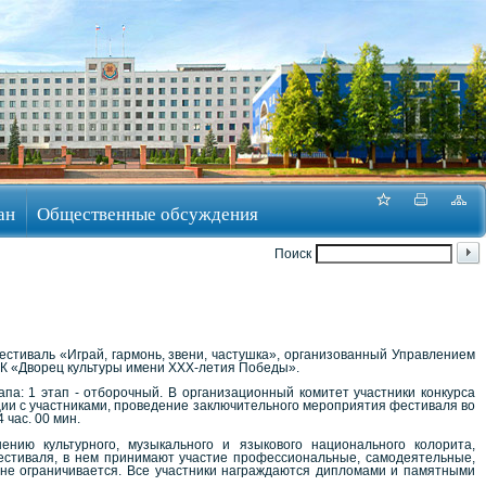
ан
Общественные обсуждения
Поиск
фестиваль «Играй, гармонь, звени, частушка», организованный Управлением
УК «Дворец культуры имени ХХХ-летия Победы».
апа: 1 этап - отборочный. В организационный комитет участники конкурса
иции с участниками, проведение заключительного мероприятия фестиваля во
 час. 00 мин.
ению культурного, музыкального и языкового национального колорита,
естиваля, в нем принимают участие профессиональные, самодеятельные,
в не ограничивается. Все участники награждаются дипломами и памятными