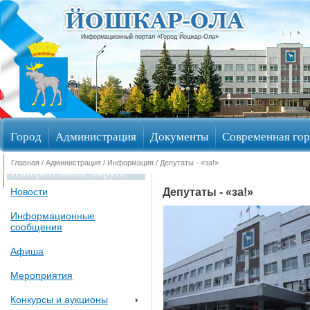
Информационный портал «Город Йошкар-Ола»
Город
Администрация
Документы
Современная гор
Главная
/
Администрация
/
Информация
/ Депутаты - «за!»
Избирательные округа
Депутаты - «за!»
Новости
Информационные
сообщения
Афиша
Мероприятия
Конкурсы и аукционы