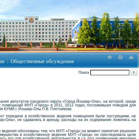
ан
Общественные обсуждения
Поиск
ания депутатов городского округа «Город Йошкар-Ола», на которой, среди
х помещений МУП «Город» в 2011, 2012 годах, послужившая поводом для
ля КУМИ г. Йошкар-Олы П.В. Плотникова.
ент передачи в хозяйственное ведение помещения были пустующими, не
р-Ола», не сдавались в аренду, расходы на их содержание ложились на
 ведения обоснованы тем, что МУП «Город» на момент принятия решения
 имущества в хозяйственное ведение МУП «Город» не преследовала цели
ть его для хозяйственной деятельности, в т.ч. под размещение магазина