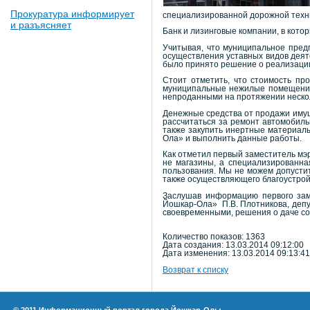
Прокуратура информирует
специализированной дорожной техни
и разъясняет
Банк и лизинговые компании, в кот
Учитывая, что муниципальное пред
осуществления уставных видов деяте
было принято решение о реализации
Стоит отметить, что стоимость пр
муниципальные нежилые помещения 
непроданными на протяжении нескол
Денежные средства от продажи имущ
рассчитаться за ремонт автомобиль
также закупить инертные материалы
Ола» и выполнить данные работы.
Как отметил первый заместитель мэр
не магазины, а специализированн
пользования. Мы не можем допустит
также осуществляющего благоустройс
Заслушав информацию первого зам
Йошкар-Ола» П.В. Плотникова, депу
своевременными, решения о даче с
Количество показов: 1363
Дата создания: 13.03.2014 09:12:00
Дата изменения: 13.03.2014 09:13:41
Возврат к списку