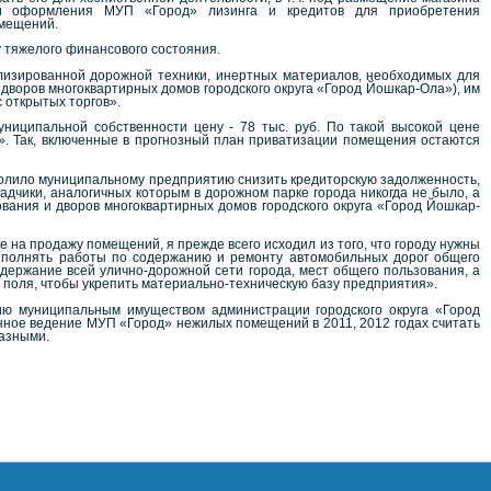
ти оформления МУП «Город» лизинга и кредитов для приобретения
омещений.
 тяжелого финансового состояния.
лизированной дорожной техники, инертных материалов, необходимых для
и дворов многоквартирных домов городского округа «Город Йошкар-Ола»), им
 открытых торгов».
ниципальной собственности цену - 78 тыс. руб. По такой высокой цене
. Так, включенные в прогнозный план приватизации помещения остаются
волило муниципальному предприятию снизить кредиторскую задолженность,
дчики, аналогичных которым в дорожном парке города никогда не было, а
вания и дворов многоквартирных домов городского округа «Город Йошкар-
 на продажу помещений, я прежде всего исходил из того, что городу нужны
ыполнять работы по содержанию и ремонту автомобильных дорог общего
держание всей улично-дорожной сети города, мест общего пользования, а
 поля, чтобы укрепить материально-техническую базу предприятия».
ю муниципальным имуществом администрации городского округа «Город
нное ведение МУП «Город» нежилых помещений в 2011, 2012 годах считать
азными.