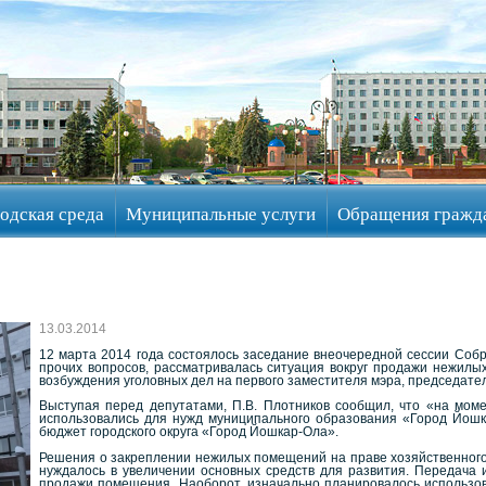
одская среда
Муниципальные услуги
Обращения гражд
13.03.2014
12 марта 2014 года состоялось заседание внеочередной сессии Собр
прочих вопросов, рассматривалась ситуация вокруг продажи нежилы
возбуждения уголовных дел на первого заместителя мэра, председате
Выступая перед депутатами, П.В. Плотников сообщил, что «на мом
использовались для нужд муниципального образования «Город Йошка
бюджет городского округа «Город Йошкар-Ола».
Решения о закреплении нежилых помещений на праве хозяйственного
нуждалось в увеличении основных средств для развития. Передача
продажи помещения. Наоборот, изначально планировалось использова