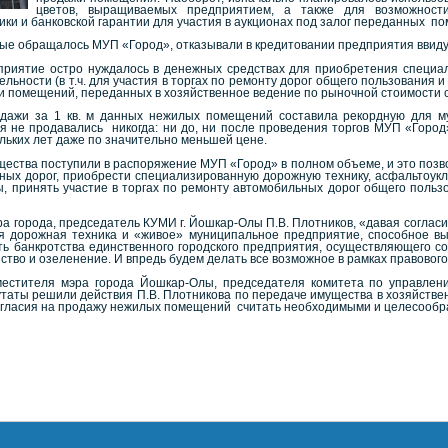
цветов, выращиваемых предприятием, а также для возможнос
ки и банковской гарантии для участия в аукционах под залог переданных п
орые обращалось МУП «Город», отказывали в кредитовании предприятия ввиду
приятие остро нуждалось в денежных средствах для приобретения специа
льности (в т.ч. для участия в торгах по ремонту дорог общего пользования 
 помещений, переданных в хозяйственное ведение по рыночной стоимости с
одажи за 1 кв. м данных нежилых помещений составила рекордную для му
не продавались никогда: ни до, ни после проведения торгов МУП «Город»
ьких лет даже по значительно меньшей цене.
ества поступили в распоряжение МУП «Город» в полном объеме, и это поз
ных дорог, приобрести специализированную дорожную технику, асфальтоукла
, принять участие в торгах по ремонту автомобильных дорог общего пользо
а города, председатель КУМИ г. Йошкар-Олы П.В. Плотников, «давая согласие
ая дорожная техника и «живое» муниципальное предприятие, способное в
ь банкротства единственного городского предприятия, осуществляющего со
тво и озеленение. И впредь будем делать все возможное в рамках правового
естителя мэра города Йошкар-Олы, председателя комитета по управлени
таты решили действия П.В. Плотникова по передаче имущества в хозяйстве
огласия на продажу нежилых помещений считать необходимыми и целесообр