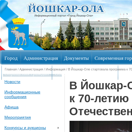
Информационный портал «Город Йошкар-Ола»
Город
Администрация
Документы
Современная гор
Главная
/
Администрация
/
Информация
/ В Йошкар-Оле стартовала программа к 7
Обращения граждан
Общественные обсуждения
Изби
В Йошкар-
Новости
Информационные
к 70-летию
сообщения
Афиша
Отечестве
Мероприятия
Конкурсы и аукционы