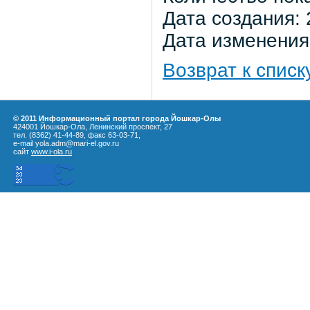
Дата создания: 
Дата изменения:
Возврат к списк
© 2011 Информационный портал города Йошкар-Олы
424001 Йошкар-Ола, Ленинский проспект, 27
тел. (8362) 41-44-89, факс 63-03-71,
e-mail yola.adm@mari-el.gov.ru
сайт
www.i-ola.ru