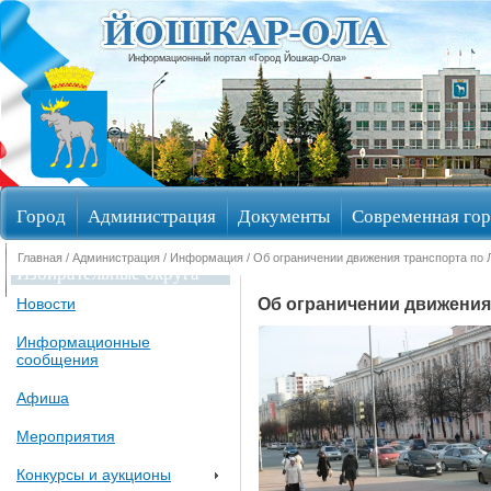
Информационный портал «Город Йошкар-Ола»
Город
Администрация
Документы
Современная гор
Главная
/
Администрация
/
Информация
/ Об ограничении движения транспорта по Л
Избирательные округа
Об ограничении движения 
Новости
Информационные
сообщения
Афиша
Мероприятия
Конкурсы и аукционы