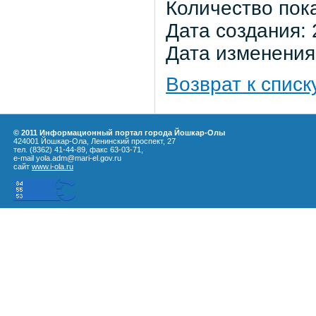
Количество пок
Дата создания: 
Дата изменения:
Возврат к списк
© 2011 Информационный портал города Йошкар-Олы
424001 Йошкар-Ола, Ленинский проспект, 27
тел. (8362) 41-44-89, факс 63-03-71,
e-mail yola.adm@mari-el.gov.ru
сайт
www.i-ola.ru