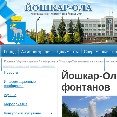
Информационный портал «Город Йошкар-Ола»
Город
Администрация
Документы
Современная гор
Главная
/
Администрация
/
Информация
/ Йошкар-Ола готовится к сезону фонтанов
Обращения граждан
Общественные обсуждения
Изби
Йошкар-Ола
Новости
Информационные
фонтанов
сообщения
Афиша
Мероприятия
Конкурсы и аукционы