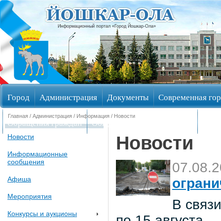
Информационный портал «Город Йошкар-Ола»
Город
Администрация
Документы
Современная гор
Главная
/
Администрация
/
Информация
/ Новости
Обращения граждан
Общественные обсуждения
Изби
Новости
Новости
Информационные
сообщения
07.08.
Афиша
ограни
Мероприятия
В связи
Конкурсы и аукционы
по 15 августа