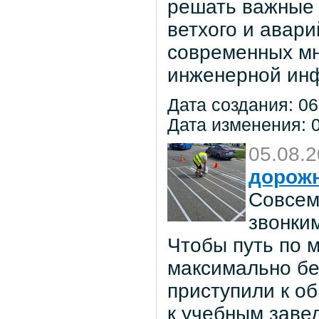
решать важные 
ветхого и авар
современных мн
инженерной инф
Дата создания: 06
Дата изменения: 0
05.08.
дорож
Совсем
звонки
Чтобы путь по 
максимально бе
приступили к о
к учебным заве