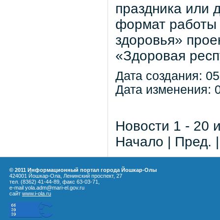
праздника или 
формат работы 
здоровья» прое
«Здоровая респ
Дата создания: 05
Дата изменения: 0
Новости 1 - 20 
Начало | Пред. 
© 2011 Информационный портал города Йошкар-Олы
424001 Йошкар-Ола, Ленинский проспект, 27
тел. (8362) 41-44-89, факс 63-03-71,
e-mail yola.adm@mari-el.gov.ru
сайт
www.i-ola.ru