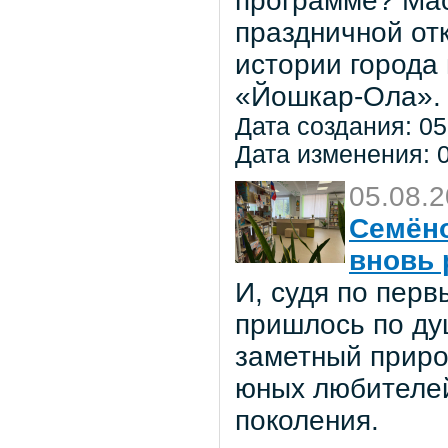
программе? Мас
праздничной от
истории города
«Йошкар-Ола».
Дата создания: 05
Дата изменения: 0
05.08.
Семёно
вновь 
И, судя по пер
пришлось по ду
заметный приро
юных любителей 
поколения.