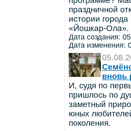
программе? Мас
праздничной от
истории города
«Йошкар-Ола».
Дата создания: 05
Дата изменения: 0
05.08.
Семёно
вновь 
И, судя по пер
пришлось по ду
заметный приро
юных любителей 
поколения.