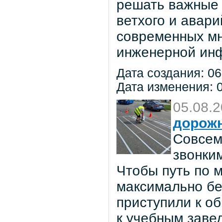
решать важные 
ветхого и авар
современных мн
инженерной инф
Дата создания: 06
Дата изменения: 0
05.08.
дорож
Совсем
звонки
Чтобы путь по 
максимально бе
приступили к о
к учебным заве