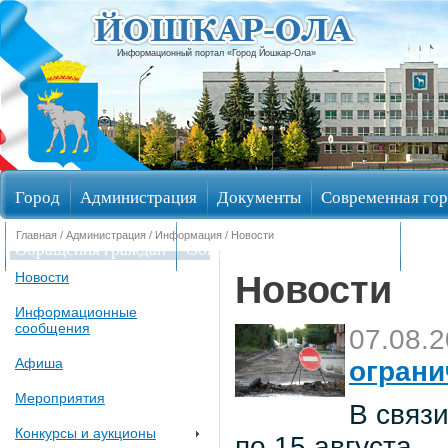
Информационный портал «Город Йошкар-Ола»
Город
Администрация
Документы
Современная гор
Главная
/
Администрация
/
Информация
/ Новости
Обращения граждан
Общественные обсуждения
Изби
Новости
Новости
Информационные
сообщения
07.08.
Афиша
ограни
Мероприятия
В связи
Конкурсы и аукционы
по 15 августа