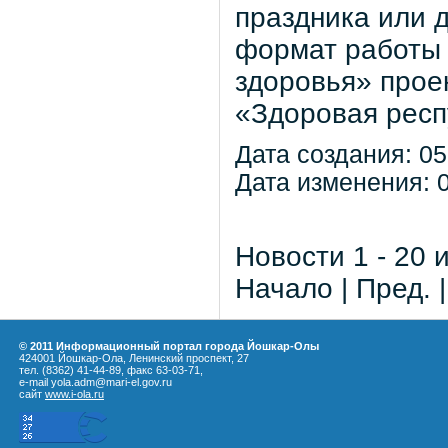
праздника или 
формат работы 
здоровья» прое
«Здоровая респ
Дата создания: 05
Дата изменения: 0
Новости 1 - 20 
Начало | Пред. 
© 2011 Информационный портал города Йошкар-Олы
424001 Йошкар-Ола, Ленинский проспект, 27
тел. (8362) 41-44-89, факс 63-03-71,
e-mail yola.adm@mari-el.gov.ru
сайт
www.i-ola.ru