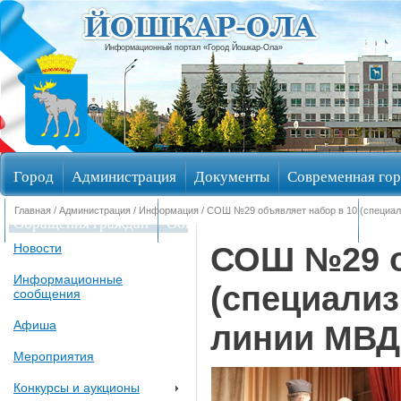
Информационный портал «Город Йошкар-Ола»
Город
Администрация
Документы
Современная гор
Главная
/
Администрация
/
Информация
/ СОШ №29 объявляет набор в 10 (специал
Обращения граждан
Общественные обсуждения
Изби
СОШ №29 о
Новости
Информационные
(специализ
сообщения
Афиша
линии МВД
Мероприятия
Конкурсы и аукционы