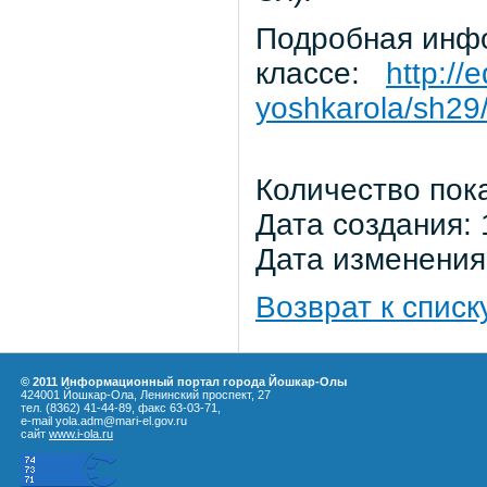
Подробная инф
классе:
http://
yoshkarola/sh29
Количество пок
Дата создания: 
Дата изменения:
Возврат к списк
© 2011 Информационный портал города Йошкар-Олы
424001 Йошкар-Ола, Ленинский проспект, 27
тел. (8362) 41-44-89, факс 63-03-71,
e-mail yola.adm@mari-el.gov.ru
сайт
www.i-ola.ru