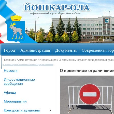
Информационный портал «Город Йошкар-Ола»
Город
Администрация
Документы
Современная гор
Главная
/
Администрация
/
Информация
/ О временном ограничении движения транс
Избирательные округа
О временном ограничении 
Новости
Информационные
сообщения
Афиша
Мероприятия
Конкурсы и аукционы