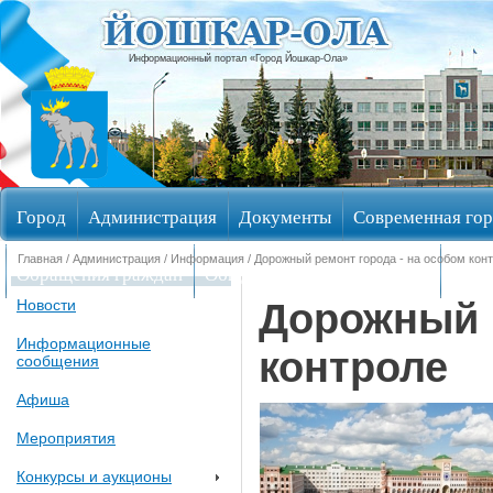
Информационный портал «Город Йошкар-Ола»
Город
Администрация
Документы
Современная гор
Главная
/
Администрация
/
Информация
/ Дорожный ремонт города - на особом кон
Обращения граждан
Общественные обсуждения
Изби
Дорожный р
Новости
Информационные
контроле
сообщения
Афиша
Мероприятия
Конкурсы и аукционы