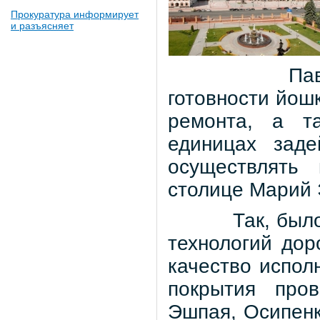
Прокуратура информирует
и разъясняет
Па
готовности йош
ремонта, а т
единицах заде
осуществлять
столице Марий 
Так, был
технологий дор
качество испол
покрытия пров
Эшпая, Осипенко