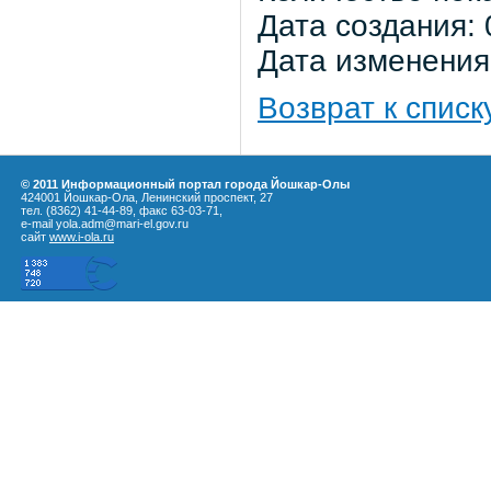
Дата создания: 
Дата изменения:
Возврат к списк
© 2011 Информационный портал города Йошкар-Олы
424001 Йошкар-Ола, Ленинский проспект, 27
тел. (8362) 41-44-89, факс 63-03-71,
e-mail yola.adm@mari-el.gov.ru
сайт
www.i-ola.ru