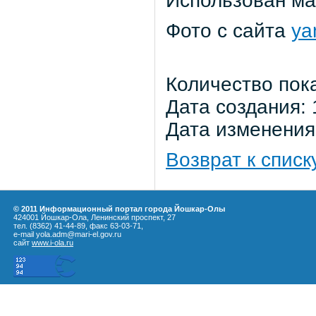
Использован м
Фото с сайта
ya
Количество пок
Дата создания: 
Дата изменения:
Возврат к списк
© 2011 Информационный портал города Йошкар-Олы
424001 Йошкар-Ола, Ленинский проспект, 27
тел. (8362) 41-44-89, факс 63-03-71,
e-mail yola.adm@mari-el.gov.ru
сайт
www.i-ola.ru