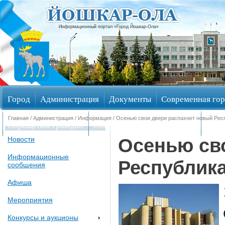
Информационный портал «Город Йошкар-Ола»
Город
Администрация
Документы
Современная гор
Главная
/
Администрация
/
Информация
/ Осенью свои двери распахнет новый Респ
Обращения граждан
Общественные обсуждения
Изби
Осенью св
Новости
Информационные
Республика
сообщения
Афиша
Мероприятия
Конкурсы и аукционы