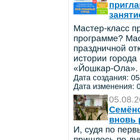
пригла
заняти
Мастер-класс пр
программе? Мас
праздничной от
истории города
«Йошкар-Ола».
Дата создания: 05
Дата изменения: 0
05.08.
Семёно
вновь 
И, судя по пер
пришлось по ду