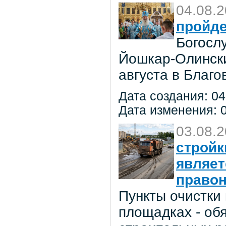
04.08.
пройде
Богосл
Йошкар-Олински
августа в Благ
Дата создания: 04
Дата изменения: 0
03.08.
стройк
являе
право
Пункты очистки
площадках - об