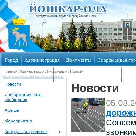
Информационный портал «Город Йошкар-Ола»
Город
Администрация
Документы
Современная гор
Главная
/
Администрация
/
Информация
/ Новости
Обращения граждан
Общественные обсуждения
Изби
Новости
Новости
Информационные
сообщения
05.08.
Афиша
дорож
Совсем
Мероприятия
звонки
Конкурсы и аукционы