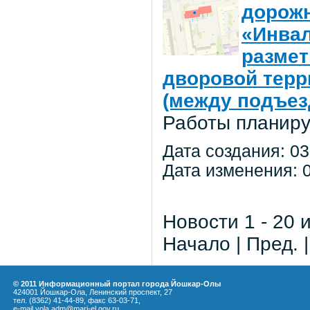
дорожн
«Инвал
размет
дворовой терр
(между подъез
Работы планиру
Дата создания: 03
Дата изменения: 0
Новости 1 - 20 
Начало | Пред. 
© 2011 Информационный портал города Йошкар-Олы
424001 Йошкар-Ола, Ленинский проспект, 27
тел. (8362) 41-44-89, факс 63-03-71,
e-mail yola.adm@mari-el.gov.ru