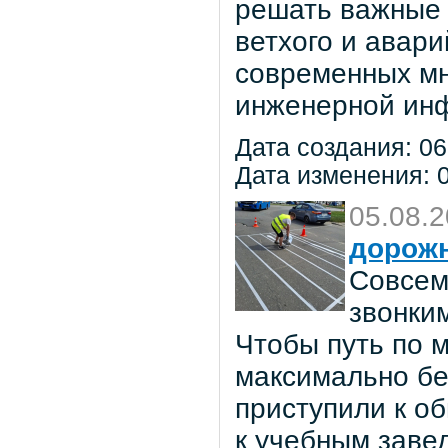
решать важные 
ветхого и авар
современных мн
инженерной инф
Дата создания: 06
Дата изменения: 0
05.08.
дорож
Совсем
звонки
Чтобы путь по 
максимально бе
приступили к о
к учебным заве