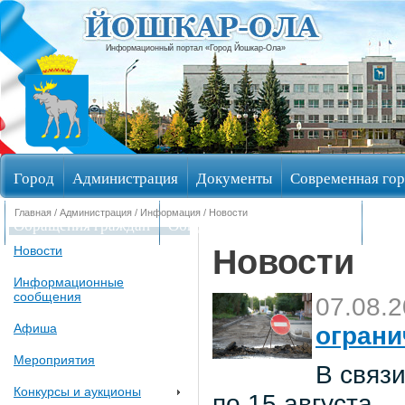
Информационный портал «Город Йошкар-Ола»
Город
Администрация
Документы
Современная гор
Главная
/
Администрация
/
Информация
/ Новости
Обращения граждан
Общественные обсуждения
Изби
Новости
Новости
Информационные
сообщения
07.08.
Афиша
ограни
Мероприятия
В связи
Конкурсы и аукционы
по 15 августа