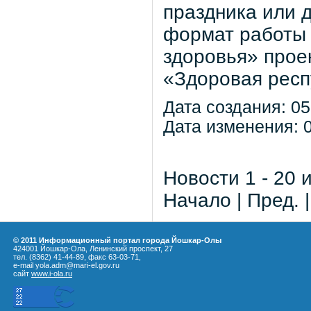
праздника или 
формат работы 
здоровья» прое
«Здоровая респ
Дата создания: 05
Дата изменения: 0
Новости 1 - 20 
Начало | Пред. 
© 2011 Информационный портал города Йошкар-Олы
424001 Йошкар-Ола, Ленинский проспект, 27
тел. (8362) 41-44-89, факс 63-03-71,
e-mail yola.adm@mari-el.gov.ru
сайт
www.i-ola.ru