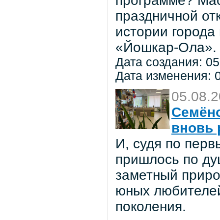
программе? Мас
праздничной от
истории города
«Йошкар-Ола».
Дата создания: 05
Дата изменения: 0
05.08.
Семёно
вновь 
И, судя по пер
пришлось по ду
заметный приро
юных любителей 
поколения.