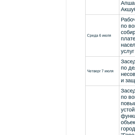
Апша
Акшу
Рабо
по во
соби
Среда 6 июля
плате
насел
услу
Засе
по д
Четверг 7 июля
несо
и защ
Засе
по в
повы
устой
функ
объек
город