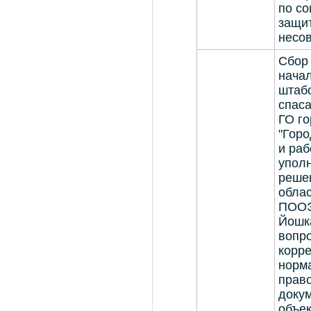
по с
защи
несо
Сбор 
нача
штаб
спас
ГО го
"Гор
и раб
упол
решен
облас
ПООЭ
Йошк
вопро
корре
норм
прав
докум
объек