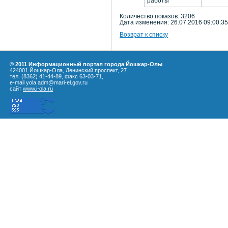
работы
Количество показов: 3206
Дата изменения: 26.07.2016 09:00:35
Возврат к списку
© 2011 Информационный портал города Йошкар-Олы
424001 Йошкар-Ола, Ленинский проспект, 27
тел. (8362) 41-44-89, факс 63-03-71,
e-mail yola.adm@mari-el.gov.ru
сайт
www.i-ola.ru