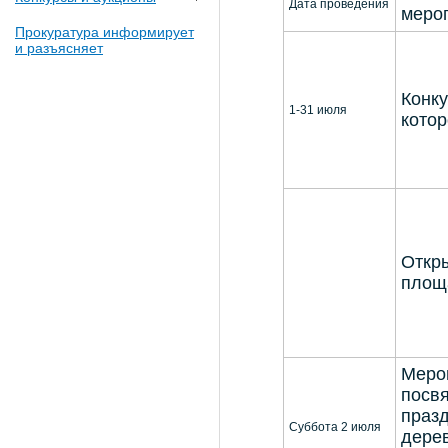
Дата проведения
меро
Прокуратура информирует
и разъясняет
Конку
1-31 июля
кото
Откры
площ
Меро
посв
праз
Суббота 2 июля
дере