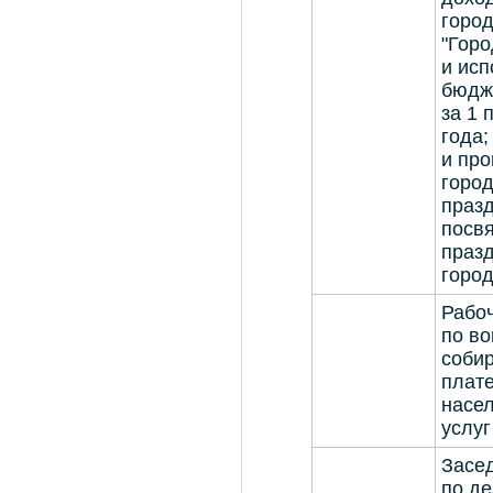
город
"Гор
и исп
бюдж
за 1 
года;
и пр
город
празд
посв
праз
горо
Рабо
по во
соби
плате
насел
услу
Засе
по д