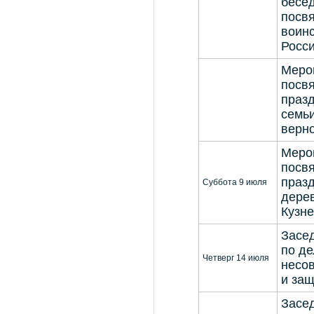
бесед
посв
воин
Росс
Меро
посв
праз
семьи
верн
Меро
посв
праз
Суббота 9 июля
дере
Кузн
Засе
по д
Четверг 14 июля
несо
и защ
Засе