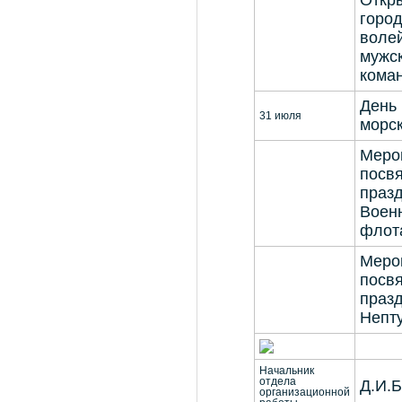
Откр
горо
воле
мужск
кома
День 
31 июля
морс
Меро
посв
праз
Воен
флот
Меро
посв
праз
Непт
Начальник
отдела
Д.И.
организационной