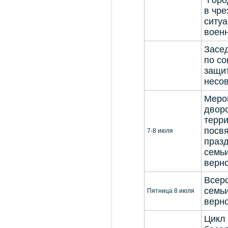
"Гор
в чр
ситуа
воен
Засе
по с
защи
несо
Меро
двор
терри
посв
7-8 июля
праз
семьи
верн
Всеро
семьи
Пятница 8 июля
верн
Цикл 