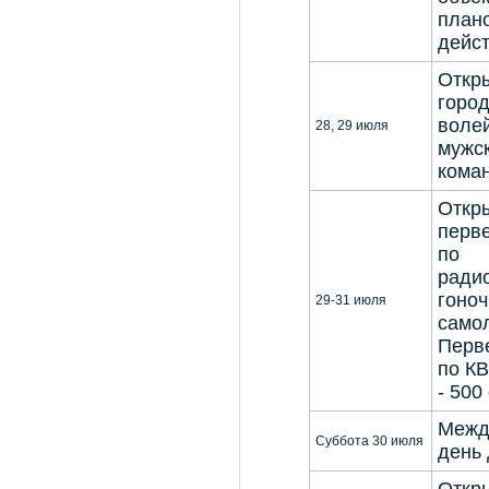
плано
дейс
Откр
горо
воле
28, 29 июля
мужск
кома
Откр
перве
по
ради
гоно
29-31 июля
самол
Перв
по КВ
- 500
Межд
Суббота 30 июля
день