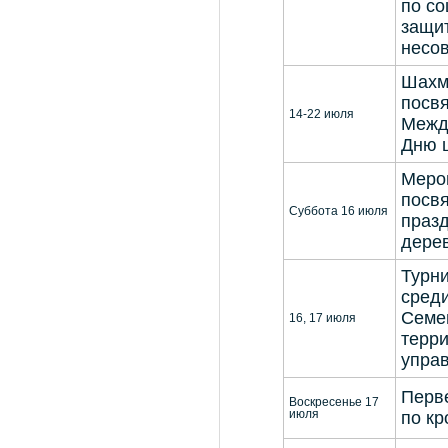
по с
защи
несо
Шахм
посв
14-22 июля
Межд
Дню 
Меро
посв
Суббота 16 июля
праз
дере
Турни
сред
Семе
16, 17 июля
терр
упра
Перв
Воскресенье 17
июля
по кр