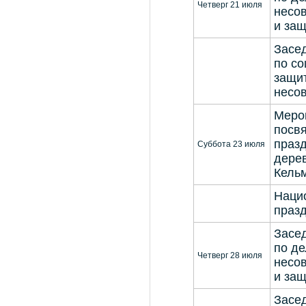
Четверг 21 июля
несо
и защ
Засе
по с
защи
несо
Меро
посв
праз
Суббота 23 июля
дере
Кель
Наци
празд
Засе
по д
Четверг 28 июля
несо
и защ
Засе