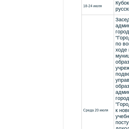
Кубок
18-24 июля
русс
Засе
адми
город
"Гор
по во
ходе 
муни
обра
учре
подв
упра
обра
адми
город
"Горо
к нов
Среда 20 июля
учебн
пост
дохо