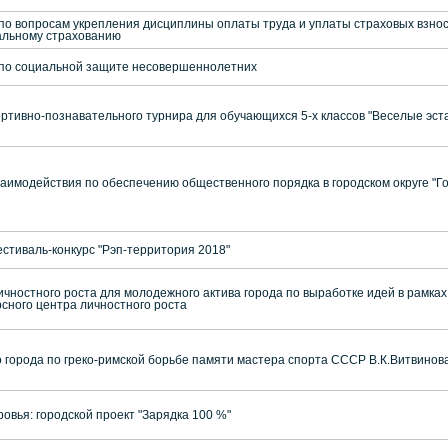
по вопросам укрепления дисциплины оплаты труда и уплаты страховых взнос
альному страхованию
 по социальной защите несовершеннолетних
ортивно-познавательного турнира для обучающихся 5-х классов "Веселые эс
аимодействия по обеспечению общественного порядка в городском округе "Г
естиваль-конкурс "Рэп-территория 2018"
ичностного роста для молодежного актива города по выработке идей в рамка
сного центра личностного роста
 города по греко-римской борьбе памяти мастера спорта СССР В.К.Витвинов
овья: городской проект "Зарядка 100 %"