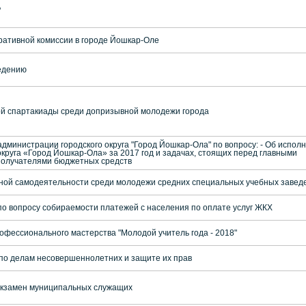
"
ативной комиссии в городе Йошкар-Оле
едению
ой спартакиады среди допризывной молодежи города
администрации городского округа "Город Йошкар-Ола" по вопросу: - Об испол
округа «Город Йошкар-Ола» за 2017 год и задачах, стоящих перед главными
получателями бюджетных средств
ной самодеятельности среди молодежи средних специальных учебных завед
о вопросу собираемости платежей с населения по оплате услуг ЖКХ
рофессионального мастерства "Молодой учитель года - 2018"
по делам несовершеннолетних и защите их прав
кзамен муниципальных служащих