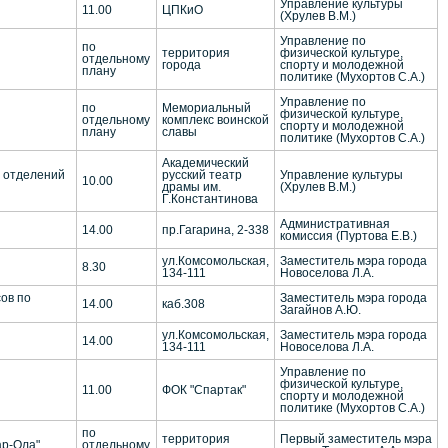
Управление культуры
11.00
ЦПКиО
(Хрулев В.М.)
Управление по
по
территория
физической культуре,
отдельному
города
спорту и молодежной
плану
политике (Мухортов С.А.)
Управление по
по
Мемориальный
физической культуре,
отдельному
комплекс воинской
спорту и молодежной
плану
славы
политике (Мухортов С.А.)
Академический
х отделений
русский театр
Управление культуры
10.00
драмы им.
(Хрулев В.М.)
Г.Константинова
Административная
14.00
пр.Гагарина, 2-338
комиссия (Пуртова Е.В.)
ул.Комсомольская,
Заместитель мэра города
8.30
134-111
Новоселова Л.А.
ов по
Заместитель мэра города
14.00
каб.308
Загайнов А.Ю.
ул.Комсомольская,
Заместитель мэра города
14.00
134-111
Новоселова Л.А.
Управление по
физической культуре,
11.00
ФОК "Спартак"
спорту и молодежной
политике (Мухортов С.А.)
по
территория
Первый заместитель мэра
ар-Ола"
отдельному