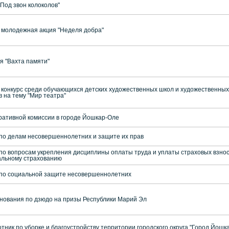
Под звон колоколов"
 молодежная акция "Неделя добра"
я "Вахта памяти"
й конкурс среди обучающихся детских художественных школ и художественны
в на тему "Мир театра"
ативной комиссии в городе Йошкар-Оле
по делам несовершеннолетних и защите их прав
по вопросам укрепления дисциплины оплаты труда и уплаты страховых взнос
альному страхованию
 по социальной защите несовершеннолетних
нования по дзюдо на призы Республики Марий Эл
тник по уборке и благоустройству территории городского округа "Город Йошк