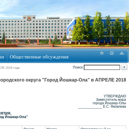
ан
Общественные обсуждения
Поиск
Е 2018 года
дского округа "Город Йошкар-Ола" в АПРЕЛЕ 2018
УТВЕРЖДАЮ
Заместитель мэра
города Йошкар-Олы
____________ Е.С. Яковлева
ЯТИЯ,
род Йошкар-Ола"