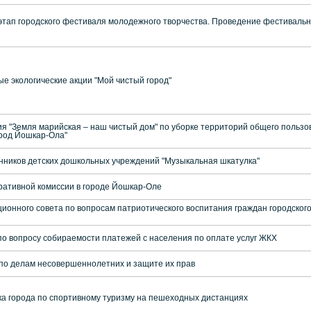
 этап городского фестиваля молодежного творчества. Проведение фестиваль
е экологические акции "Мой чистый город"
ия "Земля марийская – наш чистый дом" по уборке территорий общего пользо
ород Йошкар-Ола"
нников детских дошкольных учреждений "Музыкальная шкатулка"
ативной комиссии в городе Йошкар-Оле
ионного совета по вопросам патриотического воспитания граждан городского
о вопросу собираемости платежей с населения по оплате услуг ЖКХ
по делам несовершеннолетних и защите их прав
убка города по спортивному туризму на пешеходных дистанциях