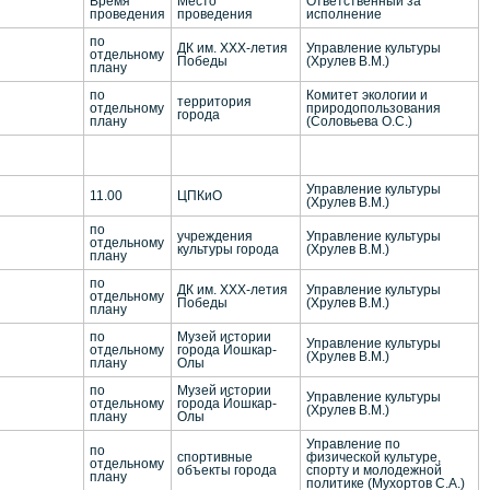
Время
Место
Ответственный за
проведения
проведения
исполнение
по
ДК им. ХХХ-летия
Управление культуры
отдельному
Победы
(Хрулев В.М.)
плану
по
Комитет экологии и
территория
отдельному
природопользования
города
плану
(Соловьева О.С.)
Управление культуры
11.00
ЦПКиО
(Хрулев В.М.)
по
учреждения
Управление культуры
отдельному
культуры города
(Хрулев В.М.)
плану
по
ДК им. ХХХ-летия
Управление культуры
отдельному
Победы
(Хрулев В.М.)
плану
по
Музей истории
Управление культуры
отдельному
города Йошкар-
(Хрулев В.М.)
плану
Олы
по
Музей истории
Управление культуры
отдельному
города Йошкар-
(Хрулев В.М.)
плану
Олы
Управление по
по
спортивные
физической культуре,
отдельному
объекты города
спорту и молодежной
плану
политике (Мухортов С.А.)