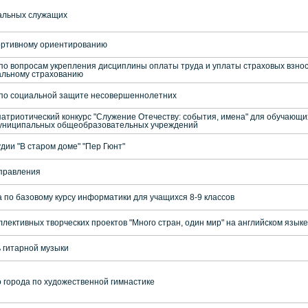
альных служащих
ортивному ориентированию
по вопросам укрепления дисциплины оплаты труда и уплаты страховых взнос
альному страхованию
 по социальной защите несовершеннолетних
патриотический конкурс "Служение Отечеству: события, имена" для обучающи
муниципальных общеобразовательных учреждений
дии "В старом доме" "Пер Гюнт"
управления
 по базовому курсу информатики для учащихся 8-9 классов
ллективных творческих проектов "Много стран, один мир" на английском языке
 гитарной музыки
 города по художественной гимнастике