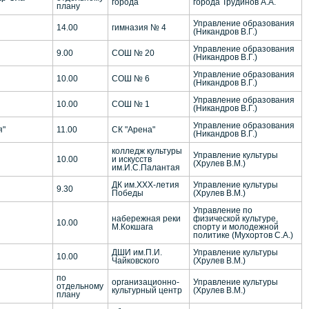
города
города Трудинов А.А.
плану
Управление образования
14.00
гимназия № 4
(Никандров В.Г.)
Управление образования
9.00
СОШ № 20
(Никандров В.Г.)
Управление образования
10.00
СОШ № 6
(Никандров В.Г.)
Управление образования
10.00
СОШ № 1
(Никандров В.Г.)
Управление образования
я"
11.00
СК "Арена"
(Никандров В.Г.)
колледж культуры
Управление культуры
10.00
и искусств
(Хрулев В.М.)
им.И.С.Палантая
ДК им.ХХХ-летия
Управление культуры
9.30
Победы
(Хрулев В.М.)
Управление по
набережная реки
физической культуре,
10.00
М.Кокшага
спорту и молодежной
политике (Мухортов С.А.)
ДШИ им.П.И.
Управление культуры
10.00
Чайковского
(Хрулев В.М.)
по
организационно-
Управление культуры
отдельному
культурный центр
(Хрулев В.М.)
плану