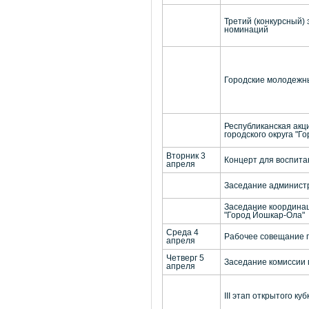
Третий (конкурсный)
номинаций
Городские молодежны
Республиканская акц
городского округа "Г
Вторник 3
Концерт для воспита
апреля
Заседание администр
Заседание координац
"Город Йошкар-Ола"
Среда 4
Рабочее совещание п
апреля
Четверг 5
Заседание комиссии 
апреля
III этап открытого к