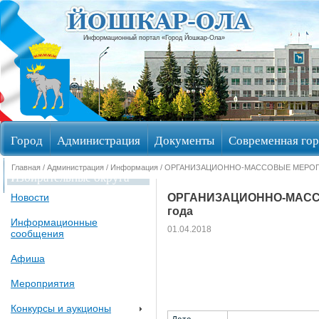
Информационный портал «Город Йошкар-Ола»
Город
Администрация
Документы
Современная гор
Главная
/
Администрация
/
Информация
/ ОРГАНИЗАЦИОННО-МАССОВЫЕ МЕРОПРИЯТИ
Избирательные округа
ОРГАНИЗАЦИОННО-МАССОВ
Новости
года
Информационные
01.04.2018
сообщения
Афиша
Мероприятия
Конкурсы и аукционы