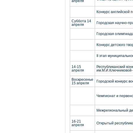
апреля
Конкурс английской 
Суббота 14
Городская научно-пр
апреля
Городская олимпиада
Конкурс детского тв
II этап муниципальн
14-15
Республиканский кон
апреля
им.М.И.Ключниковой
Воскресенье
Городской конкурс во
15 апреля
Чемпионат и первенс
Межрегиональный дет
16-21
Открытый республика
апреля