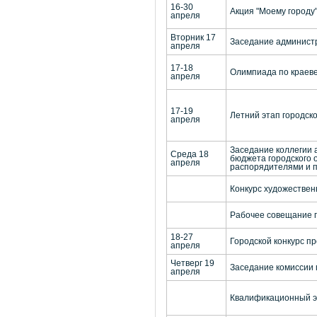
16-30
Акция "Моему городу
апреля
Вторник 17
Заседание администр
апреля
17-18
Олимпиада по краев
апреля
17-19
Летний этап городск
апреля
Заседание коллегии 
Среда 18
бюджета городского 
апреля
распорядителями и 
Конкурс художествен
Рабочее совещание п
18-27
Городской конкурс п
апреля
Четверг 19
Заседание комиссии 
апреля
Квалификационный э