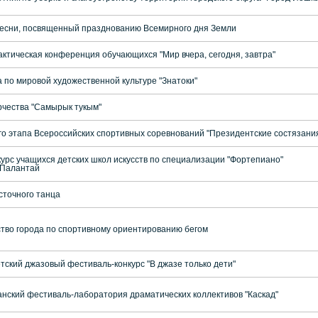
песни, посвященный празднованию Всемирного дня Земли
актическая конференция обучающихся "Мир вчера, сегодня, завтра"
 по мировой художественной культуре "Знатоки"
орчества "Самырык тукым"
ого этапа Всероссийских спортивных соревнований "Президентские состязани
курс учащихся детских школ искусств по специализации "Фортепиано"
-Палантай
сточного танца
тво города по спортивному ориентированию бегом
ский джазовый фестиваль-конкурс "В джазе только дети"
нский фестиваль-лаборатория драматических коллективов "Каскад"