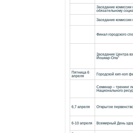
Заседание комиссии 
обязательному соци
Заседание комиссии
Финал городского сп
Заседание Центра вз
Йошкар-Ола"
Пятница 6
Городской хип-хоп ф
апреля
Семинар – тренинг л
Национального ресур
6,7 апреля
Открытое первенство
6-10 апреля
Всемирный День здор