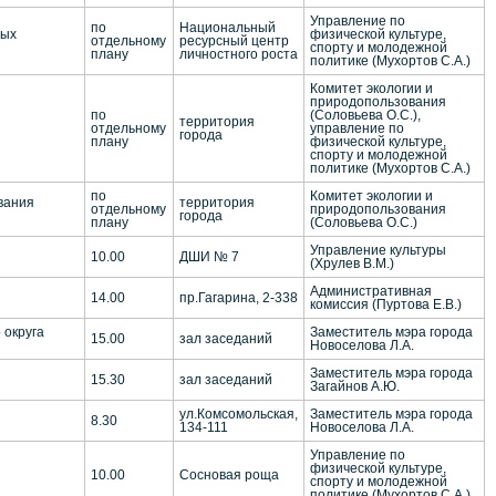
Управление по
по
Национальный
ных
физической культуре,
отдельному
ресурсный центр
спорту и молодежной
плану
личностного роста
политике (Мухортов С.А.)
Комитет экологии и
природопользования
по
(Соловьева О.С.),
территория
отдельному
управление по
города
плану
физической культуре,
спорту и молодежной
политике (Мухортов С.А.)
по
Комитет экологии и
вания
территория
отдельному
природопользования
города
плану
(Соловьева О.С.)
Управление культуры
10.00
ДШИ № 7
(Хрулев В.М.)
Административная
14.00
пр.Гагарина, 2-338
комиссия (Пуртова Е.В.)
 округа
Заместитель мэра города
15.00
зал заседаний
Новоселова Л.А.
Заместитель мэра города
15.30
зал заседаний
Загайнов А.Ю.
ул.Комсомольская,
Заместитель мэра города
8.30
134-111
Новоселова Л.А.
Управление по
физической культуре,
10.00
Сосновая роща
спорту и молодежной
политике (Мухортов С.А.)