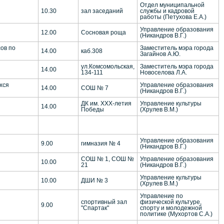
Отдел муниципальной
10.30
зал заседаний
службы и кадровой
работы (Петухова Е.А.)
Управление образования
12.00
Сосновая роща
(Никандров В.Г.)
ов по
Заместитель мэра города
14.00
каб.308
Загайнов А.Ю.
ул.Комсомольская,
Заместитель мэра города
14.00
134-111
Новоселова Л.А.
хся
Управление образования
14.00
СОШ № 7
(Никандров В.Г.)
ДК им. ХХХ-летия
Управление культуры
14.00
Победы
(Хрулев В.М.)
Управление образования
9.00
гимназия № 4
(Никандров В.Г.)
СОШ № 1, СОШ №
Управление образования
10.00
21
(Никандров В.Г.)
Управление культуры
10.00
ДШИ № 3
(Хрулев В.М.)
Управление по
спортивный зал
физической культуре,
9.00
"Спартак"
спорту и молодежной
политике (Мухортов С.А.)