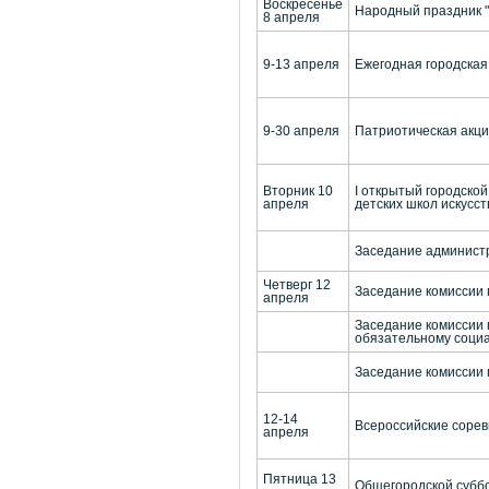
Воскресенье
Народный праздник "
8 апреля
9-13 апреля
Ежегодная городская
9-30 апреля
Патриотическая акци
Вторник 10
I открытый городско
апреля
детских школ искусст
Заседание администр
Четверг 12
Заседание комиссии 
апреля
Заседание комиссии 
обязательному соци
Заседание комиссии
12-14
Всероссийские сорев
апреля
Пятница 13
Общегородской суббо