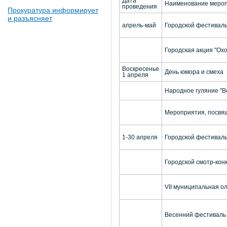
Дата
Наименование меро
проведения
Прокуратура информирует
и разъясняет
апрель-май
Городской фестиваль
Городская акция "Охо
Воскресенье
День юмора и смеха
1 апреля
Народное гуляние "В
Мероприятия, посвя
1-30 апреля
Городской фестиваль-
Городской смотр-кон
VII муниципальная о
Весенний фестиваль