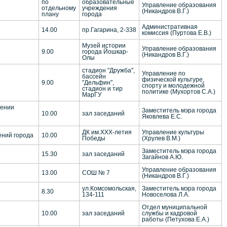
по
образовательные
Управление образования
отдельному
учреждения
(Никандров В.Г.)
плану
города
Административная
14.00
пр.Гагарина, 2-338
комиссия (Пуртова Е.В.)
Музей истории
Управление образования
9.00
города Йошкар-
(Никандров В.Г.)
Олы
стадион "Дружба",
Управление по
бассейн
физической культуре,
9.00
"Дельфин",
спорту и молодежной
стадион и тир
политике (Мухортов С.А.)
МарГУ
нении
Заместитель мэра города
10.00
зал заседаний
Яковлева Е.С.
ДК им.ХХХ-летия
Управление культуры
ений города
10.00
Победы
(Хрулев В.М.)
Заместитель мэра города
15.30
зал заседаний
Загайнов А.Ю.
Управление образования
13.00
СОШ № 7
(Никандров В.Г.)
ул.Комсомольская,
Заместитель мэра города
8.30
134-111
Новоселова Л.А.
Отдел муниципальной
10.00
зал заседаний
службы и кадровой
работы (Петухова Е.А.)