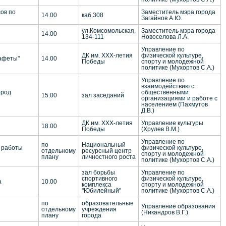
ов по
Заместитель мэра города
14.00
каб.308
Загайнов А.Ю.
ул.Комсомольская,
Заместитель мэра города
14.00
134-111
Новоселова Л.А.
Управление по
ДК им. ХХХ-летия
физической культуре,
тафеты"
14.00
Победы
спорту и молодежной
политике (Мухортов С.А.)
Управление по
взаимодействию с
ород
общественными
15.00
зал заседаний
организациями и работе с
населением (Пахмутов
Д.В.)
ДК им. ХХХ-летия
Управление культуры
18.00
Победы
(Хрулев В.М.)
Управление по
по
Национальный
х работы
физической культуре,
отдельному
ресурсный центр
спорту и молодежной
плану
личностного роста
политике (Мухортов С.А.)
зал борьбы
Управление по
спортивного
физической культуре,
а
10.00
комплекса
спорту и молодежной
"Юбилейный"
политике (Мухортов С.А.)
по
образовательные
Управление образования
отдельному
учреждения
(Никандров В.Г.)
плану
города