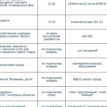
выездного торгового
11.00
ЦПКиО им.30-летия ВЛКСМ
иятий, посвященных Дню
 защите
14.00
Комсомольская,134-111
ассмотрению надбавок,
по мере
жание и ремонт жилого
поступления
каб.308
документов
мещению заказов на
, оказанию услуг для
по отдельному
зал заседаний
городского округа "Город
графику
по отдельному
учреждения культуры,
дискотекам города
графику
образования
по отдельному
ятий "Внимание, дети!"
МДОУ, школы города
графику
надзорно-
по отдельному
пляж "Центральный", пляж
011" на водных объектах
плану
"Южный"
е и использование
по отдельному
предприятия, организации и