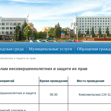
одская среда
Муниципальные услуги
Обращения гражд
ннолетних и защите их прав
елам несовершеннолетних и защите их прав
роприятий
Время проведения
Место проведения
вершеннолетних и защите
08.30
Комсомольская,134-11
риятий торговли и