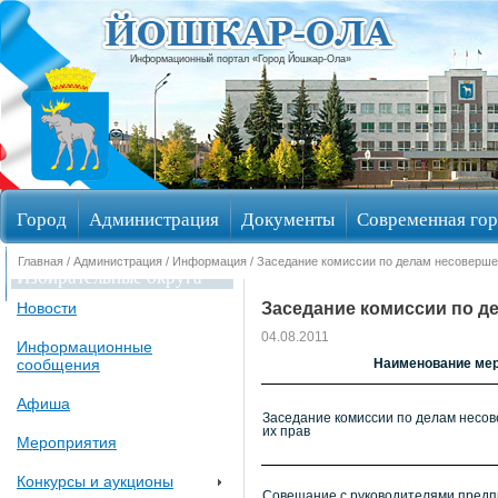
Информационный портал «Город Йошкар-Ола»
Город
Администрация
Документы
Современная гор
Главная
/
Администрация
/
Информация
/ Заседание комиссии по делам несоверше
Избирательные округа
Заседание комиссии по д
Новости
04.08.2011
Информационные
сообщения
Наименование ме
Афиша
Заседание комиссии по делам несо
их прав
Мероприятия
Конкурсы и аукционы
Совещание с руководителями предп