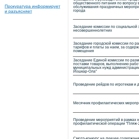
общественного питания по вопросу 
Прокуратура информирует
обслуживания праздничных меропр
и разъясняет
города
Заседание комиссии по социальной
несовершеннолетних
Заседание городской комиссии по р
тарифов и платы за наем, за содер
помещения
Заседание Единой комиссии по раз
поставки товаров, выполнению работ
муниципальных нужд администрации 
Йошкар-Ола"
Проведение рейдов по игротекам и 
Месячник профилактических меропри
Проведение мероприятий в рамках 
профилактической операции "Пляж-2
Смотр-конкурс на лучшее содержани