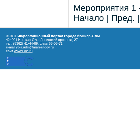
Мероприятия 1 -
Начало | Пред. 
© 2011 Информационный портал города Йошкар-Олы
424001 Йошкар-Ола, Ленинский проспект, 27
тел. (8362) 41-44-89, факс 63-03-71,
e-mail yola.adm@mari-el.gov.ru
сайт
www.i-ola.ru