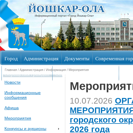
Информационный портал «Город Йошкар-Ола»
Город
Администрация
Документы
Современная гор
Главная
/
Администрация
/
Информация
/ Мероприятия
Обращения граждан
Общественные обсуждения
Изби
Мероприят
Новости
Информационные
сообщения
10.07.2026
ОРГ
Афиша
МЕРОПРИЯТИЯ,
городского ок
Мероприятия
2026 года
Конкурсы и аукционы