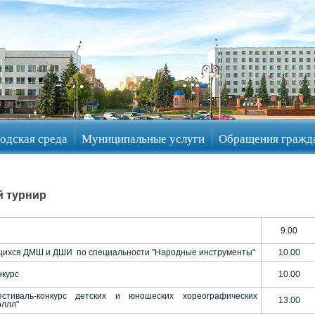
одская среда
Муниципальные услуги
Обращения гражд
й турнир
9.00
чащихся ДМШ и ДШИ по специальности "Народные инструменты"
10.00
нкурс
10.00
стиваль-конкурс детских и юношеских хореографических
13.00
оллл"