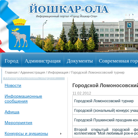
Информационный портал «Город Йошкар-Ола»
Город
Администрация
Документы
Современная гор
Главная
/
Администрация
/
Информация
/ Городской Ломоносовский турнир
Избирательные округа
Городской Ломоносовски
Новости
11.02.2012
Информационные
сообщения
Городской Ломоносовский турнир
Городской (зональный) конкурс у
Афиша
Городской Пушкинский праздник-ко
Мероприятия
Второй открытый городской фе
Конкурсы и аукционы
коллективов "Мой любимый рок-н-р