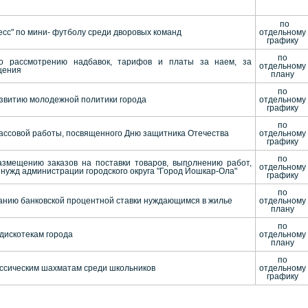
по
есс" по мини- футболу среди дворовых команд
отдельному
графику
по
по рассмотрению надбавок, тарифов и платы за наем, за
отдельному
щения
плану
по
азвитию молодежной политики города
отдельному
графику
по
ассовой работы, посвященного Дню защитника Отечества
отдельному
графику
по
змещению заказов на поставки товаров, выполнению работ,
отдельному
нужд администрации городского округа "Город Йошкар-Ола"
графику
по
анию банковской процентной ставки нуждающимся в жилье
отдельному
плану
по
дискотекам города
отдельному
плану
по
ассическим шахматам среди школьников
отдельному
графику