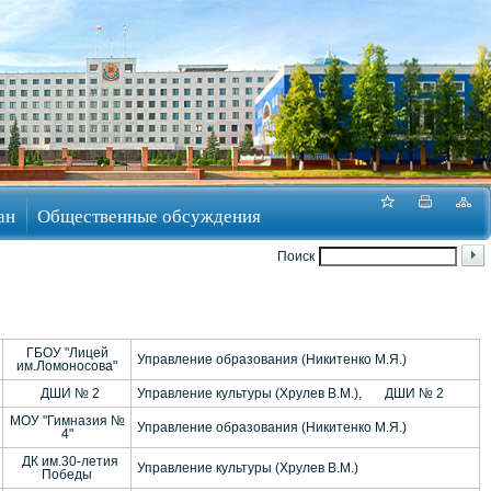
ан
Общественные обсуждения
Поиск
ГБОУ "Лицей
Управление образования (Никитенко М.Я.)
им.Ломоносова"
ДШИ № 2
Управление культуры (Хрулев В.М.), ДШИ № 2
МОУ "Гимназия №
Управление образования (Никитенко М.Я.)
4"
ДК им.30-летия
Управление культуры (Хрулев В.М.)
Победы