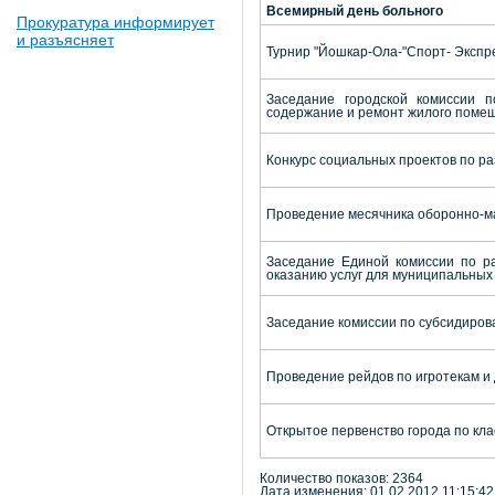
Всемирный день больного
Прокуратура информирует
и разъясняет
Турнир "Йошкар-Ола-"Спорт- Экспр
Заседание городской комиссии 
содержание и ремонт жилого поме
Конкурс социальных проектов по р
Проведение месячника оборонно-м
Заседание Единой комиссии по ра
оказанию услуг для муниципальных 
Заседание комиссии по субсидиров
Проведение рейдов по игротекам и 
Открытое первенство города по кл
Количество показов: 2364
Дата изменения: 01.02.2012 11:15:42