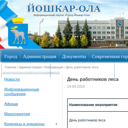
Информационный портал «Город Йошкар-Ола»
Город
Администрация
Документы
Современная гор
Главная
/
Администрация
/
Информация
/ День работников леса
Обращения граждан
Общественные обсуждения
Изби
День работников леса
Новости
19.09.2010
Информационные
сообщения
Афиша
Наименование мероприятия
Мероприятия
День работников леса
Конкурсы и аукционы