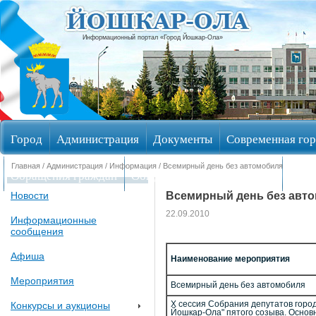
Информационный портал «Город Йошкар-Ола»
Город
Администрация
Документы
Современная гор
Главная
/
Администрация
/
Информация
/ Всемирный день без автомобиля
Обращения граждан
Общественные обсуждения
Изби
Всемирный день без авт
Новости
22.09.2010
Информационные
сообщения
Афиша
Наименование мероприятия
Мероприятия
Всемирный день без автомобиля
Конкурсы и аукционы
Х сессия Собрания депутатов город
Йошкар-Ола" пятого созыва. Осно