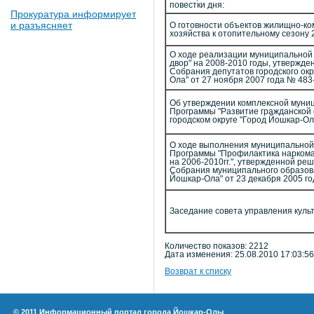
повестки дня:
Прокуратура информирует
и разъясняет
О готовности объектов жилищно-к
хозяйства к отопительному сезону 2
О ходе реализации муниципально
двор" на 2008-2010 годы, утвержд
Собрания депутатов городского окр
Ола" от 27 ноября 2007 года № 483
Об утверждении комплексной муни
Программы "Развитие гражданской
городском округе "Город Йошкар-Ола
О ходе выполнения муниципальной
Программы "Профилактика наркома
на 2006-2010гг.", утвержденной ре
Собрания муниципального образов
Йошкар-Ола" от 23 декабря 2005 го
Заседание совета управления куль
Количество показов: 2212
Дата изменения: 25.08.2010 17:03:56
Возврат к списку
© 2011 Информационный портал города Йошкар-Олы