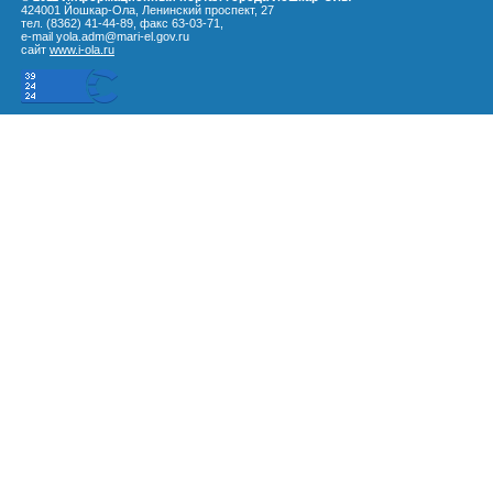
424001 Йошкар-Ола, Ленинский проспект, 27
тел. (8362) 41-44-89, факс 63-03-71,
e-mail yola.adm@mari-el.gov.ru
сайт
www.i-ola.ru