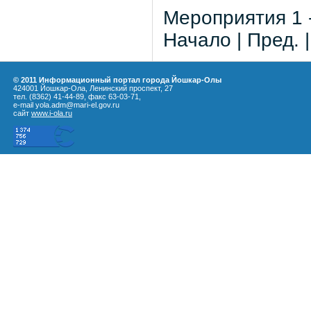
Мероприятия 1 -
Начало | Пред. 
© 2011 Информационный портал города Йошкар-Олы
424001 Йошкар-Ола, Ленинский проспект, 27
тел. (8362) 41-44-89, факс 63-03-71,
e-mail yola.adm@mari-el.gov.ru
сайт
www.i-ola.ru