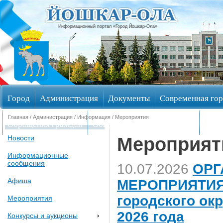
Информационный портал «Город Йошкар-Ола»
Город
Администрация
Документы
Современная гор
Главная
/
Администрация
/
Информация
/ Мероприятия
Обращения граждан
Общественные обсуждения
Изби
Мероприят
Новости
Информационные
сообщения
10.07.2026
ОРГ
Афиша
МЕРОПРИЯТИЯ,
городского ок
Мероприятия
2026 года
Конкурсы и аукционы