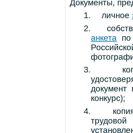
Документы, пре
1.
личное
2.
собст
анкета
по
Российс
фотографи
3.
ко
удостове
документ 
конкурс);
4.
копи
трудово
установле