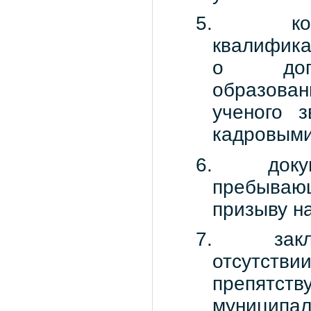
5.
к
квалифика
о допол
образова
ученого 
кадровыми
6.
доку
пребываю
призыву н
7.
зак
отсутст
препят
муниципал