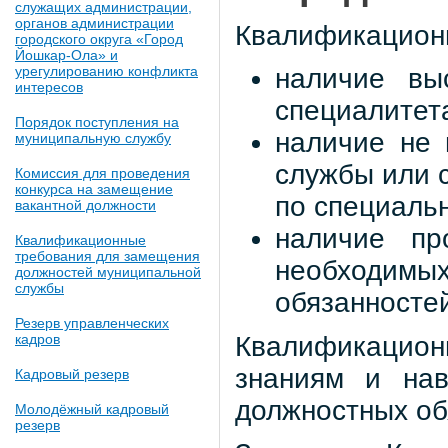
служащих администрации,
органов администрации
Квалификацион
городского округа «Город
Йошкар-Ола» и
урегулированию конфликта
наличие вы
интересов
специалитета
Порядок поступления на
наличие не 
муниципальную службу
службы или 
Комиссия для проведения
конкурса на замещение
по специальн
вакантной должности
наличие пр
Квалификационные
требования для замещения
необходим
должностей муниципальной
службы
обязанносте
Резерв управленческих
Квалификацион
кадров
знаниям и нав
Кадровый резерв
должностных об
Молодёжный кадровый
резерв