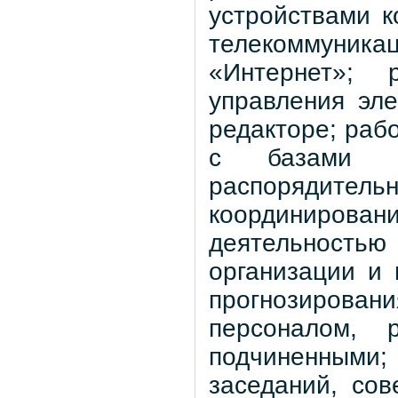
устройствами 
телекоммуника
«Интернет»; 
управления эле
редакторе; раб
с базами да
распорядител
координирова
деятельност
организации и 
прогнозирова
персоналом, 
подчиненными; 
заседаний, со