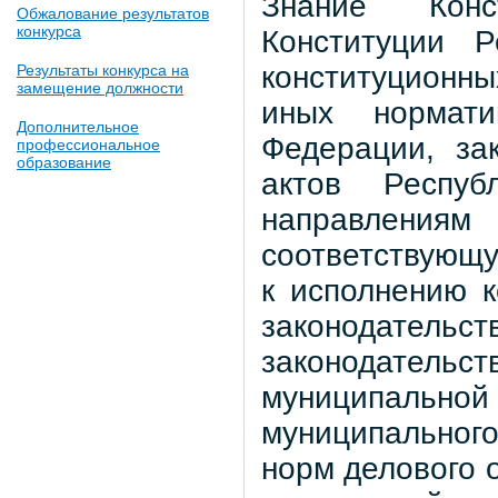
Знание Конс
Обжалование результатов
конкурса
Конституции 
конституционн
Результаты конкурса на
замещение должности
иных нормати
Дополнительное
Федерации, за
профессиональное
образование
актов Респуб
направления
соответствующу
к исполнению к
законодател
законодател
муниципальной
муниципальног
норм делового 