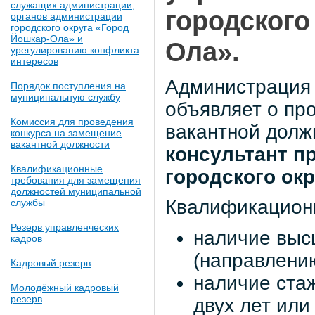
служащих администрации,
городского
органов администрации
городского округа «Город
Йошкар-Ола» и
Ола».
урегулированию конфликта
интересов
Администрация 
Порядок поступления на
муниципальную службу
объявляет о пр
Комиссия для проведения
вакантной долж
конкурса на замещение
вакантной должности
консультант п
Квалификационные
городского ок
требования для замещения
должностей муниципальной
Квалификацион
службы
Резерв управленческих
наличие выс
кадров
(направлени
Кадровый резерв
наличие ста
Молодёжный кадровый
резерв
двух лет или