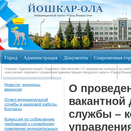
Информационный портал «Город Йошкар-Ола»
Город
Администрация
Документы
Современная гор
Главная
/
Администрация
/
Кадровое обеспечение
/ О проведении конкурса на зам
Обращения граждан
Общественные обсуждения
Изби
консультант правового управления администрации городского округа «Город Йошка
О проведен
Новости, конкурсы,
вакансии
вакантной
Отдел муниципальной
службы и кадровой работы.
Контакты
службы – к
Комиссия по соблюдению
управлени
требований к служебному
поведению муниципальных