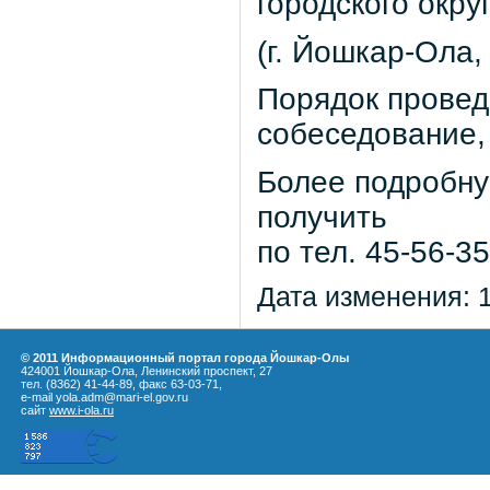
городского окр
(г. Йошкар-Ола, 
Порядок провед
собеседование,
Более подробн
получить
по тел. 45-56-35
Дата изменения: 
© 2011 Информационный портал города Йошкар-Олы
424001 Йошкар-Ола, Ленинский проспект, 27
тел. (8362) 41-44-89, факс 63-03-71,
e-mail yola.adm@mari-el.gov.ru
сайт
www.i-ola.ru