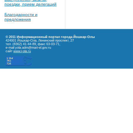
поездки, прием делегаций
Благодарности и
предложения
© 2011 Информационный портал города Йошкар-Олы
424001 Йошкар-Ола, Ленинский проспект, 27
тел. (8362) 41-44-89, факс 63-03-71,
e-mail yola.adm@mari-el.gov.ru
сайт
www.i-ola.ru