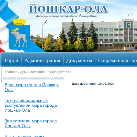
Информационный портал «Город Йошкар-Ола»
Город
Администрация
Документы
Современная гор
Главная
/
Администрация
/
Руководители
/
Избирательные округа
Дата изменения: 15.01.2024
Врио мэра города Йошкар-
Олы
Тексты официальных
выступлений мэра города
Йошкар-Ола
Заместители мэра города
Йошкар-Олы
Выступления, визиты,