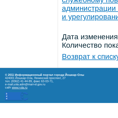
администрации 
и урегулирован
Дата изменения:
Количество пок
Возврат к списк
© 2011 Информационный портал города Йошкар-Олы
424001 Йошкар-Ола, Ленинский проспект, 27
тел. (8362) 41-44-89, факс 63-03-71,
e-mail yola.adm@mari-el.gov.ru
сайт
www.i-ola.ru