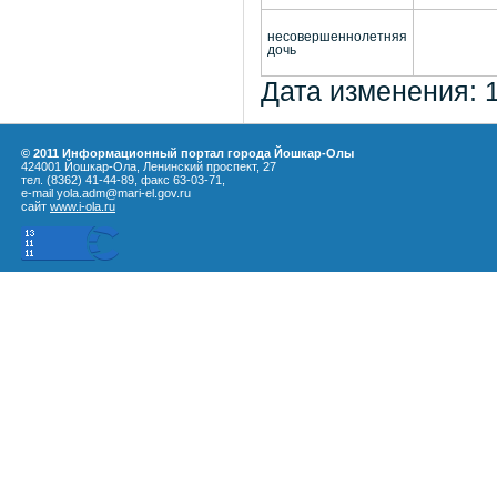
несовершеннолетняя
дочь
Дата изменения: 
© 2011 Информационный портал города Йошкар-Олы
424001 Йошкар-Ола, Ленинский проспект, 27
тел. (8362) 41-44-89, факс 63-03-71,
e-mail yola.adm@mari-el.gov.ru
сайт
www.i-ola.ru