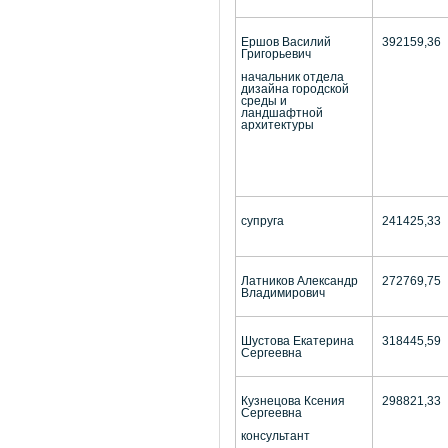
Ершов Василий
392159,36
Григорьевич
начальник отдела
дизайна городской
среды и
ландшафтной
архитектуры
супруга
241425,33
Латников Александр
272769,75
Владимирович
Шустова Екатерина
318445,59
Сергеевна
Кузнецова Ксения
298821,33
Сергеевна
консультант