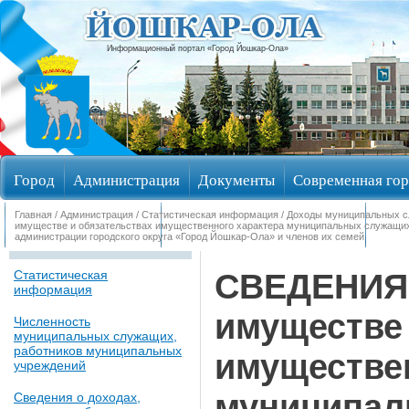
Информационный портал «Город Йошкар-Ола»
Город
Администрация
Документы
Современная гор
Главная
/
Администрация
/
Статистическая информация
/
Доходы муниципальных 
Обращения граждан
Общественные обсуждения
Изби
имуществе и обязательствах имущественного характера муниципальных служащих
администрации городского округа «Город Йошкар-Ола» и членов их семей
СВЕДЕНИЯ о
Статистическая
информация
имуществе 
Численность
муниципальных служащих,
работников муниципальных
имуществе
учреждений
муниципал
Сведения о доходах,