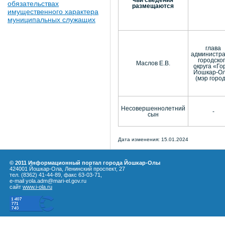
обязательствах
размещаются
имущественного характера
муниципальных служащих
глава
администр
городско
Маслов Е.В.
округа «Го
Йошкар-О
(мэр горо
Несовершеннолетний
-
сын
Дата изменения: 15.01.2024
© 2011 Информационный портал города Йошкар-Олы
424001 Йошкар-Ола, Ленинский проспект, 27
тел. (8362) 41-44-89, факс 63-03-71,
e-mail yola.adm@mari-el.gov.ru
сайт
www.i-ola.ru