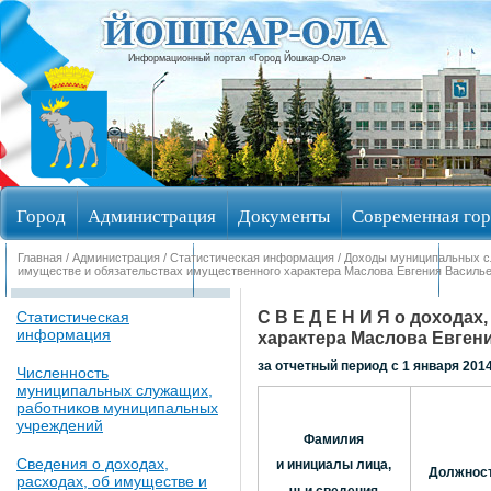
Информационный портал «Город Йошкар-Ола»
Город
Администрация
Документы
Современная гор
Главная
/
Администрация
/
Статистическая информация
/
Доходы муниципальных 
Обращения граждан
Общественные обсуждения
Изби
имуществе и обязательствах имущественного характера Маслова Евгения Василье
С В Е Д Е Н И Я о дохода
Статистическая
информация
характера Маслова Евгени
за отчетный период с 1 января 2014 
Численность
муниципальных служащих,
работников муниципальных
учреждений
Фамилия
Сведения о доходах,
и инициалы лица,
Должнос
расходах, об имуществе и
чьи сведения