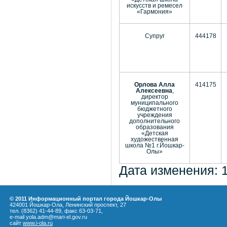
искусств и ремесел
«Гармония»
Супруг
444178
Орлова Алла
414175
Алексеевна
,
директор
муниципального
бюджетного
учреждения
дополнительного
образования
«Детская
художественная
школа №1 г.Йошкар-
Олы»
Дата изменения: 
© 2011 Информационный портал города Йошкар-Олы
424001 Йошкар-Ола, Ленинский проспект, 27
тел. (8362) 41-44-89, факс 63-03-71,
e-mail yola.adm@mari-el.gov.ru
сайт
www.i-ola.ru