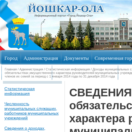
Информационный портал «Город Йошкар-Ола»
Город
Администрация
Документы
Современная гор
Главная
/
Администрация
/
Статистическая информация
/
Доходы муниципальных 
Обращения граждан
Общественные обсуждения
Изби
обязательствах имущественного характера руководителей муниципальных учрежде
членов их семей за период с 1 января 2014 года по 31 декабря 2014 года
СВЕДЕНИЯ 
Статистическая
информация
обязатель
Численность
муниципальных служащих,
работников муниципальных
характера 
учреждений
муниципал
Сведения о доходах,