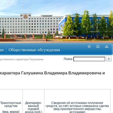
ан
Общественные обсуждения
Поиск
щественного характера Галушкина
о характера Галушкина Владимира Владимировича и
Транспортные
Деклариро-
Сведения об источниках получения
средства
ванный
средств, за счёт которых совершена сделка
годовой
(вид приобретенного имущества,
(вид, марка)
доход (руб.)
источники)