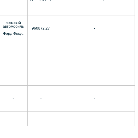
легковой
автомобиль
960872,27
-
Форд Фокус
-
-
-