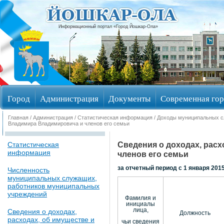
Информационный портал «Город Йошкар-Ола»
Город
Администрация
Документы
Современная гор
Главная
/
Администрация
/
Статистическая информация
/
Доходы муниципальных 
Избирательные округа
Владимира Владимировича и членов его семьи
Сведения о доходах, рас
Статистическая
информация
членов его семьи
за отчетный период с 1 января 2015 
Численность
муниципальных служащих,
работников муниципальных
учреждений
Фамилия и
инициалы
лица,
Сведения о доходах,
Должность
расходах, об имуществе и
чьи сведения