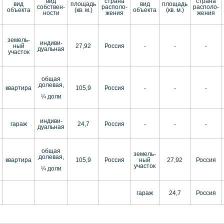
вид
страна
страна
вид
площадь
вид
площадь
собствен-
располо-
располо-
объекта
(кв. м.)
объекта
(кв. м.)
ности
жения
жения
земель-
индиви-
ный
27,92
Россия
-
-
-
дуальная
участок
общая
долевая,
квартира
105,9
Россия
-
-
-
¼ доли
индиви-
гараж
24,7
Россия
-
-
-
дуальная
общая
земель-
долевая,
квартира
105,9
Россия
ный
27,92
Россия
участок
¼ доли
гараж
24,7
Россия