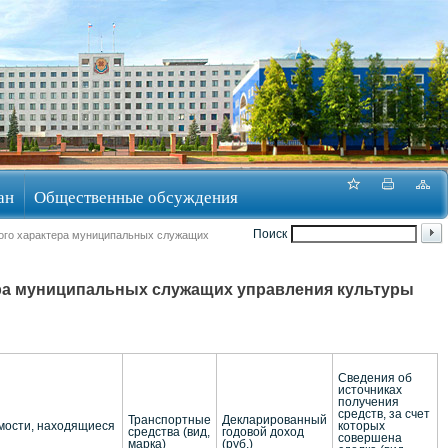
ан
Общественные обсуждения
Поиск
ого характера муниципальных служащих
ера муниципальных служащих управления культуры
Сведения об
источниках
получения
средств, за счет
Транспортные
Декларированный
мости, находящиеся
которых
средства (вид,
годовой доход
совершена
марка)
(руб.)