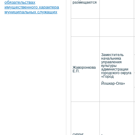
обязательствах
размещаются
имущественного характера
муниципальных служащих
Заместитель
начальника
управления
культуры
Жаворонкова
администрации
Е.П.
городского округа
«Город
Йошкар-Ола»
супруг
-