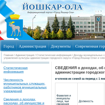
Информационный портал «Город Йошкар-Ола»
Город
Администрация
Документы
Современная гор
Главная
/
Администрация
/
Статистическая информация
/
Доходы муниципальных 
Избирательные округа
управления культуры администрации городского округа «Город Йошкар-Ола» и чле
СВЕДЕНИЯ о доходах, об 
Статистическая
информация
администрации городского
и членов их семей за период с 1 янв
Численность
муниципальных служащих,
работников муниципальных
учреждений
Фамилия и
инициалы
Сведения о доходах,
лица, чьи
Должность
расходах, об имуществе и
сведения