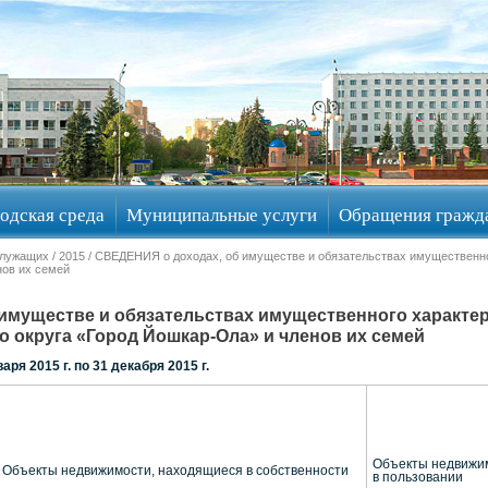
одская среда
Муниципальные услуги
Обращения гражд
служащих
/
2015
/ СВЕДЕНИЯ о доходах, об имуществе и обязательствах имущественн
нов их семей
имуществе и обязательствах имущественного характ
 округа «Город Йошкар-Ола» и членов их семей
аря 2015 г. по 31 декабря 2015 г.
Объекты недвижи
Объекты недвижимости, находящиеся в собственности
в пользовании