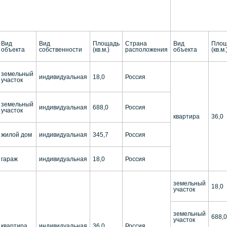
Вид
Вид
Площадь
Страна
Вид
Площ
объекта
собственности
(кв.м.)
расположения
объекта
(кв.м.
земельный
индивидуальная
18,0
Россия
участок
земельный
индивидуальная
688,0
Россия
участок
квартира
36,0
жилой дом
индивидуальная
345,7
Россия
гараж
индивидуальная
18,0
Россия
земельный
18,0
участок
земельный
688,0
участок
квартира
индивидуальная
36,0
Россия