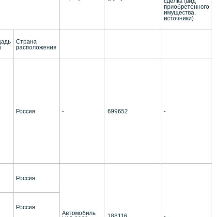
сделка (вид
приобретенного
имущества,
источники)
адь
Страна
)
расположения
Россия
-
699652
-
Россия
Россия
Автомобиль
188116
-