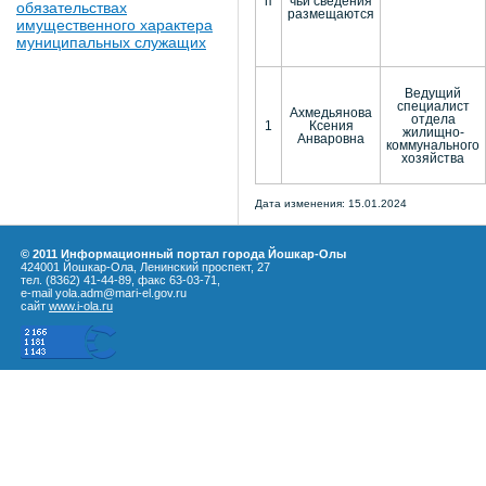
п
чьи сведения
обязательствах
размещаются
имущественного характера
муниципальных служащих
Ведущий
специалист
Ахмедьянова
отдела
1
Ксения
жилищно-
Анваровна
коммунального
хозяйства
Дата изменения: 15.01.2024
© 2011 Информационный портал города Йошкар-Олы
424001 Йошкар-Ола, Ленинский проспект, 27
тел. (8362) 41-44-89, факс 63-03-71,
e-mail yola.adm@mari-el.gov.ru
сайт
www.i-ola.ru