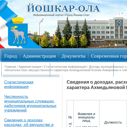
Информационный портал «Город Йошкар-Ола»
Город
Администрация
Документы
Современная гор
Главная
/
Администрация
/
Статистическая информация
/
Доходы муниципальных 
Обращения граждан
Общественные обсуждения
Изби
обязательствах имущественного характера Ахмедьяновой Ксении Анваровны и чле
Сведения о доходах, расх
Статистическая
информация
характера Ахмедьяновой 
Численность
муниципальных служащих,
работников муниципальных
учреждений
Фамилия и
№
инициалы
Сведения о доходах,
лица,
Должность
расходах, об имуществе и
п/