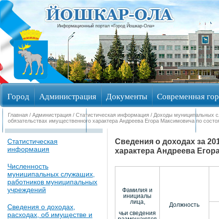
Информационный портал «Город Йошкар-Ола»
Город
Администрация
Документы
Современная гор
Главная
/
Администрация
/
Статистическая информация
/
Доходы муниципальных 
Обращения граждан
Общественные обсуждения
Изби
обязательствах имущественного характера Андреева Егора Максимовича по состоя
Сведения о доходах за 20
Статистическая
информация
характера Андреева Егора
Численность
муниципальных служащих,
работников муниципальных
учреждений
Фамилия и
инициалы
лица,
Должность
Сведения о доходах,
чьи сведения
расходах, об имуществе и