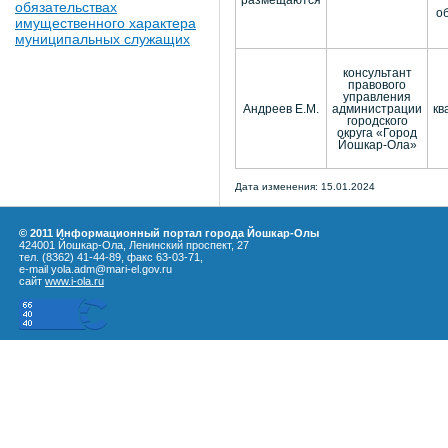
размещаются
обязательствах
о
имущественного характера
муниципальных служащих
консультант
правового
управления
Андреев Е.М.
администрации
кв
городского
округа «Город
Йошкар-Ола»
Дата изменения: 15.01.2024
© 2011 Информационный портал города Йошкар-Олы
424001 Йошкар-Ола, Ленинский проспект, 27
тел. (8362) 41-44-89, факс 63-03-71,
e-mail yola.adm@mari-el.gov.ru
сайт
www.i-ola.ru