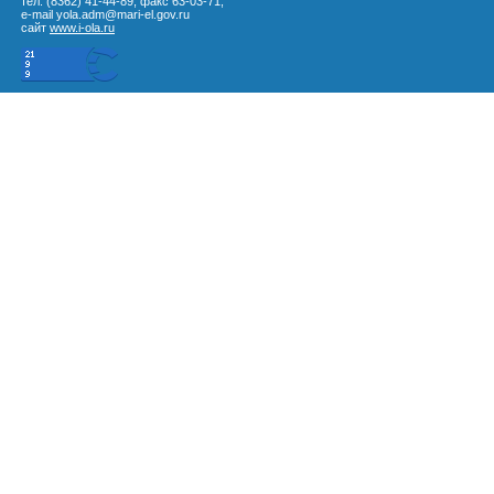
тел. (8362) 41-44-89, факс 63-03-71,
e-mail yola.adm@mari-el.gov.ru
сайт
www.i-ola.ru