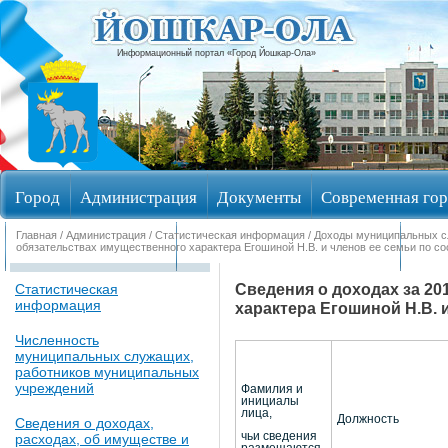
Информационный портал «Город Йошкар-Ола»
Город
Администрация
Документы
Современная гор
Главная
/
Администрация
/
Статистическая информация
/
Доходы муниципальных 
Обращения граждан
Общественные обсуждения
Изби
обязательствах имущественного характера Егошиной Н.В. и членов ее семьи по со
Сведения о доходах за 20
Статистическая
информация
характера Егошиной Н.В. 
Численность
муниципальных служащих,
работников муниципальных
учреждений
Фамилия и
инициалы
лица,
Должность
Сведения о доходах,
чьи сведения
расходах, об имуществе и