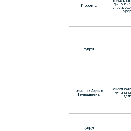
начальник
финансир
Игоревна
непроизвод
сфе
супруг
-
консультан
Фоминых Лариса
муниципа
Геннадьевна
дол
супруг
-