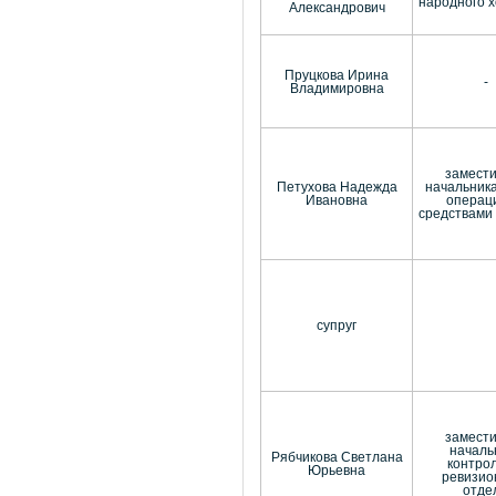
народного 
Александрович
Пруцкова Ирина
-
Владимировна
замест
Петухова Надежда
начальник
Ивановна
операц
средствами
супруг
замест
началь
Рябчикова Светлана
контро
Юрьевна
ревизио
отде