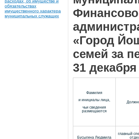
расходах, об имуществе и
обязательствах
Финансово
имущественного характера
муниципальных служащих
администра
«Город Йош
семей за пе
31 декабря 
Фамилия
и инициалы лица,
Должн
чьи сведения
размещаются
главный сп
Бусыгина Людмила
отде