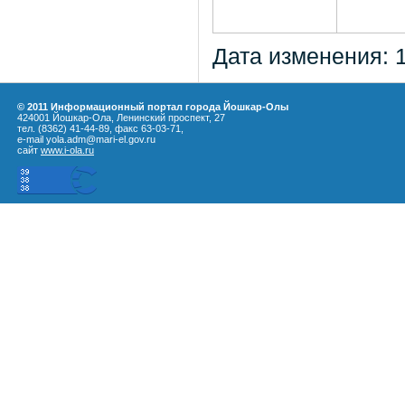
Дата изменения: 
© 2011 Информационный портал города Йошкар-Олы
424001 Йошкар-Ола, Ленинский проспект, 27
тел. (8362) 41-44-89, факс 63-03-71,
e-mail yola.adm@mari-el.gov.ru
сайт
www.i-ola.ru