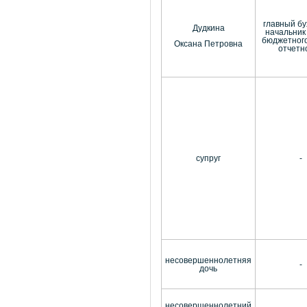
главный бу
Дудкина
начальник
бюджетного
Оксана Петровна
отчетн
супруг
-
несовершеннолетняя
-
дочь
несовершеннолетний