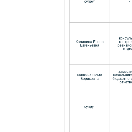
супруг
-
консуль
Калинина Елена
контро
Евгеньевна
ревизио
отде
замест
Кашкина Ольга
начальник
Борисовна
бюджетного
отчетн
супруг
-