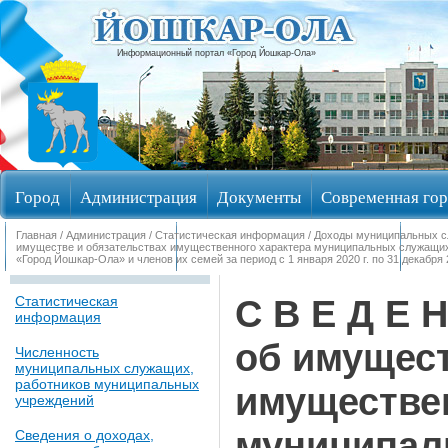
Информационный портал «Город Йошкар-Ола»
Город
Администрация
Документы
Современная гор
Главная
/
Администрация
/
Статистическая информация
/
Доходы муниципальных 
Обращения граждан
Общественные обсуждения
Изби
имуществе и обязательствах имущественного характера муниципальных служащих 
«Город Йошкар-Ола» и членов их семей за период с 1 января 2020 г. по 31 декабря 2
С В Е Д Е Н
Статистическая
информация
об имущест
Численность
муниципальных служащих,
работников муниципальных
имуществе
учреждений
муниципал
Сведения о доходах,