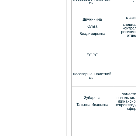
-
сын
глав
Дружинина
специа
Ольга
контро
ревизио
Владимировна
отде
супруг
-
несовершеннолетний
-
сын
замест
Зубарева
начальник
финансир
Татьяна Ивановна
непроизвод
сфе