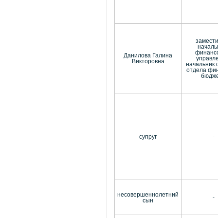
замест
началь
финанс
Данилова Галина
управл
Викторовна
начальник 
отдела фи
бюдж
супруг
-
несовершеннолетний
-
сын