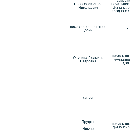
замест
Новоселов Игорь
начальник
Николаевич
финансир
народного 
несовершеннолетняя
-
дочь
начальник
Онучина Людмила
муниципа
Петровна
дол
супруг
Пруцков
начальник
финансир
Никита