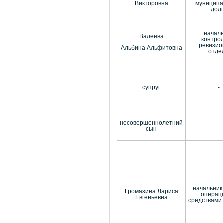
Викторовна
муниципа
дол
начал
Валеева
контро
ревизио
Альбина Альфитовна
отде
супруг
-
несовершеннолетний
-
сын
начальник
Громазина Лариса
операц
Евгеньевна
средствами