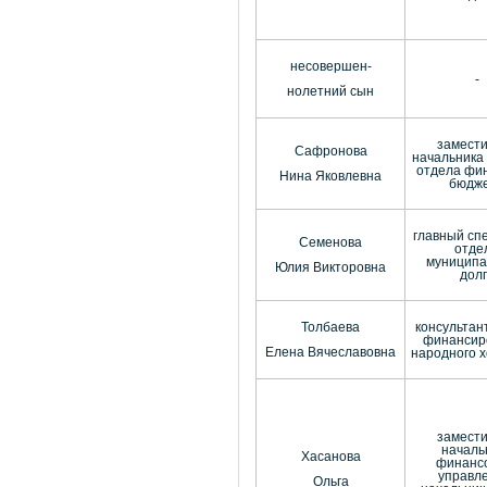
несовершен-
-
нолетний сын
замест
Сафронова
начальника 
отдела фи
Нина Яковлевна
бюдж
главный сп
Семенова
отде
муниципа
Юлия Викторовна
дол
Толбаева
консультан
финансир
Елена Вячеславовна
народного 
замест
началь
Хасанова
финанс
управл
Ольга