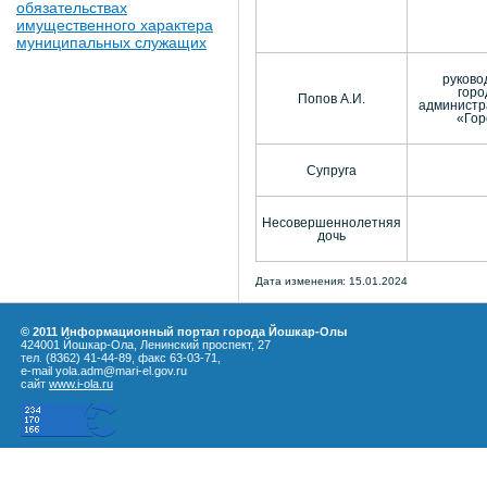
обязательствах
имущественного характера
муниципальных служащих
руково
горо
Попов А.И.
администра
«Гор
Супруга
Несовершеннолетняя
дочь
Дата изменения: 15.01.2024
© 2011 Информационный портал города Йошкар-Олы
424001 Йошкар-Ола, Ленинский проспект, 27
тел. (8362) 41-44-89, факс 63-03-71,
e-mail yola.adm@mari-el.gov.ru
сайт
www.i-ola.ru