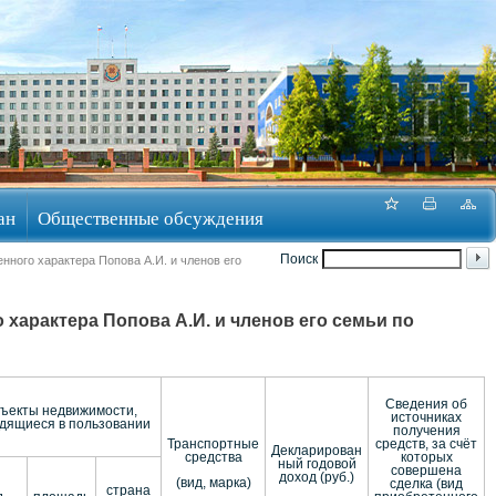
ан
Общественные обсуждения
Поиск
нного характера Попова А.И. и членов его
 характера Попова А.И. и членов его семьи по
Сведения об
ъекты недвижимости,
источниках
дящиеся в пользовании
получения
Транспортные
средств, за счёт
Декларирован
средства
которых
ный годовой
совершена
доход (руб.)
(вид, марка)
сделка (вид
страна