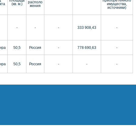
д
площадь
приобретенного
располо
кта
(кв. м.)
имущества,
жения
источники)
-
-
-
333 908,43
-
ира
50,5
Россия
-
778 690,63
-
ира
50,5
Россия
-
-
-