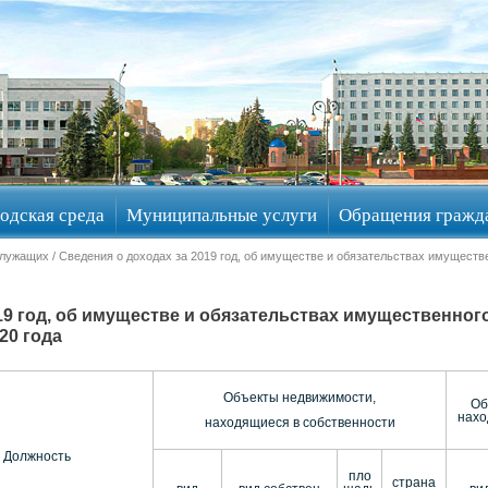
одская среда
Муниципальные услуги
Обращения гражд
служащих
/ Сведения о доходах за 2019 год, об имуществе и обязательствах имуществе
19 год, об имуществе и обязательствах имущественного
20 года
Объекты недвижимости,
Об
нахо
находящиеся в собственности
Должность
пло
страна