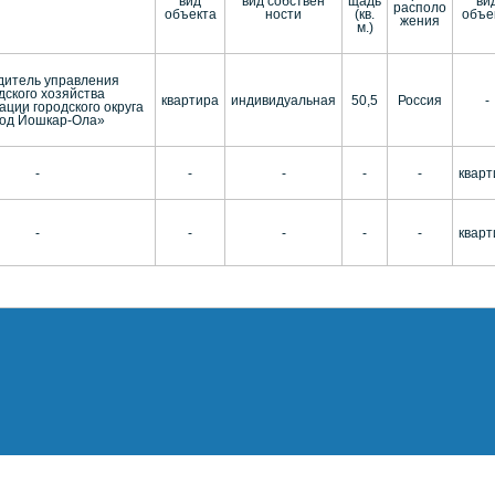
вид
вид собствен
щадь
ви
располо
объекта
ности
(кв.
объе
жения
м.)
дитель управления
дского хозяйства
квартира
индивидуальная
50,5
Россия
-
ции городского округа
од Йошкар-Ола»
-
-
-
-
-
кварт
-
-
-
-
-
кварт