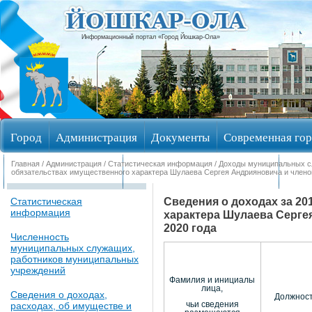
Информационный портал «Город Йошкар-Ола»
Город
Администрация
Документы
Современная гор
Главная
/
Администрация
/
Статистическая информация
/
Доходы муниципальных 
Обращения граждан
Общественные обсуждения
Изби
обязательствах имущественного характера Шулаева Сергея Андрияновича и членов 
Сведения о доходах за 20
Статистическая
информация
характера Шулаева Сергея
2020 года
Численность
муниципальных служащих,
работников муниципальных
учреждений
Фамилия и инициалы
лица,
Сведения о доходах,
Должнос
расходах, об имуществе и
чьи сведения