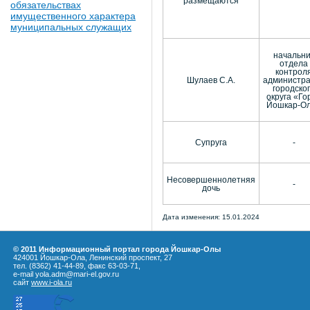
размещаются
обязательствах
имущественного характера
муниципальных служащих
начальни
отдела
контрол
Шулаев С.А.
администр
городско
округа «Го
Йошкар-О
Супруга
-
Несовершеннолетняя
-
дочь
Дата изменения: 15.01.2024
© 2011 Информационный портал города Йошкар-Олы
424001 Йошкар-Ола, Ленинский проспект, 27
тел. (8362) 41-44-89, факс 63-03-71,
e-mail yola.adm@mari-el.gov.ru
сайт
www.i-ola.ru