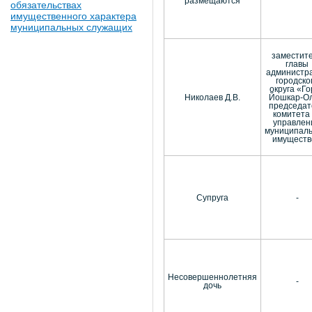
размещаются
обязательствах
имущественного характера
муниципальных служащих
заместит
главы
администр
городско
округа «Г
Николаев Д.В.
Йошкар-Ол
председат
комитета
управлен
муниципал
имуществ
Супруга
-
Несовершеннолетняя
-
дочь