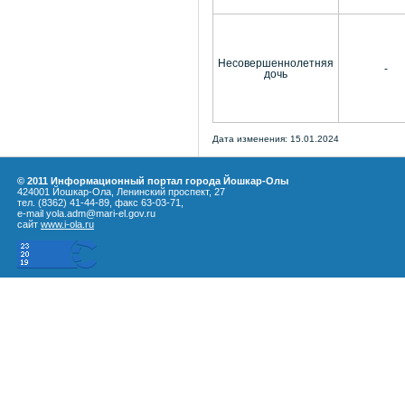
Несовершеннолетняя
-
дочь
Дата изменения: 15.01.2024
© 2011 Информационный портал города Йошкар-Олы
424001 Йошкар-Ола, Ленинский проспект, 27
тел. (8362) 41-44-89, факс 63-03-71,
e-mail yola.adm@mari-el.gov.ru
сайт
www.i-ola.ru