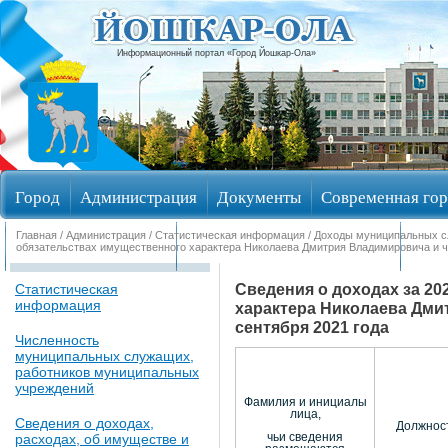
Информационный портал «Город Йошкар-Ола»
Город
Администрация
Документы
Современная гор
Главная
/
Администрация
/
Статистическая информация
/
Доходы муниципальных 
Обращения граждан
Общественные обсуждения
Изби
обязательствах имущественного характера Николаева Дмитрия Владимировича и чл
Сведения о доходах за 20
Статистическая
информация
характера Николаева Дми
сентября 2021 года
Численность
муниципальных служащих,
работников муниципальных
учреждений
Фамилия и инициалы
лица,
Сведения о доходах,
Должнос
расходах, об имуществе и
чьи сведения