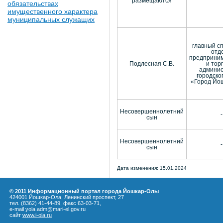
размещаются
обязательствах
имущественного характера
муниципальных служащих
главный с
отд
предприним
Подлесная С.В.
и тор
админис
городског
«Город Йо
Несовершеннолетний
-
сын
Несовершеннолетний
-
сын
Дата изменения: 15.01.2024
© 2011 Информационный портал города Йошкар-Олы
424001 Йошкар-Ола, Ленинский проспект, 27
тел. (8362) 41-44-89, факс 63-03-71,
e-mail yola.adm@mari-el.gov.ru
сайт
www.i-ola.ru