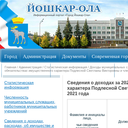
Информационный портал «Город Йошкар-Ола»
Город
Администрация
Документы
Современная гор
Главная
/
Администрация
/
Статистическая информация
/
Доходы муниципальных 
Обращения граждан
Общественные обсуждения
Изби
обязательствах имущественного характера Подлесной Светланы Викторовны и член
Сведения о доходах за 20
Статистическая
информация
характера Подлесной Све
2021 года
Численность
муниципальных служащих,
работников муниципальных
учреждений
Фамилия и инициалы
лица,
Сведения о доходах,
Должн
расходах, об имуществе и
чьи сведения